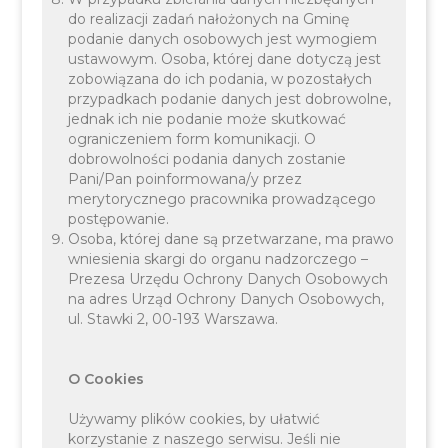
do realizacji zadań nałożonych na Gminę
podanie danych osobowych jest wymogiem
ustawowym. Osoba, której dane dotyczą jest
zobowiązana do ich podania, w pozostałych
przypadkach podanie danych jest dobrowolne,
jednak ich nie podanie może skutkować
DRUKI DO POBRANIA:
ograniczeniem form komunikacji. O
Wniosek o dokumenty
dobrowolności podania danych zostanie
archiwalne
Pani/Pan poinformowana/y przez
merytorycznego pracownika prowadzącego
Wniosek o podział działki
postępowanie.
Osoba, której dane są przetwarzane, ma prawo
niezależnie od planu lub wz
wniesienia skargi do organu nadzorczego –
Wniosek o podział działki rolnej
Prezesa Urzędu Ochrony Danych Osobowych
na adres Urząd Ochrony Danych Osobowych,
Wniosek o podział działki
ul. Stawki 2, 00-193 Warszawa.
zgodnie z planem lub wz
Wniosek o rozgraniczenie
O Cookies
nieruchomości
Używamy plików cookies, by ułatwić
Wniosek o sprostowanie omyłki
korzystanie z naszego serwisu. Jeśli nie