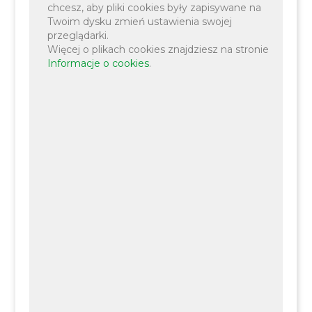
pisarskiej w awz
chcesz, aby pliki cookies były zapisywane na
Twoim dysku zmień ustawienia swojej
Wniosek o stwierdzenie
przeglądarki.
ostatecznosci awz
Więcej o plikach cookies znajdziesz na stronie
Informacje o cookies
.
Wniosek o ustalenie numeru
porządkowego
Wniosek o wprowadzenie
zmiany oraz zaświadczenia w
ewidencji miejscowości
Wniosek o wprowadzenie
zmiany w ewidencji miejscowości
Wniosek o wydanie kopii
potwierdzonej za zgodność z
orginałem awz
Wniosek o wydanie
zaświadczenia z ewidencji