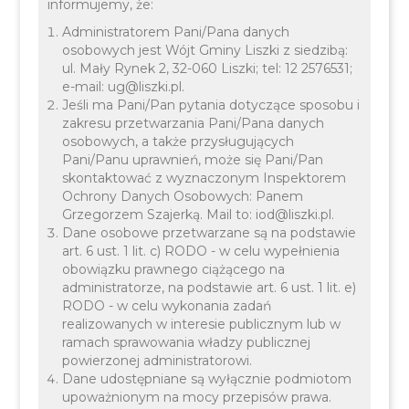
informujemy, że:
Geodezja
Administratorem Pani/Pana danych
osobowych jest Wójt Gminy Liszki z siedzibą:
ul. Mały Rynek 2, 32-060 Liszki; tel: 12 2576531;
e-mail: ug@liszki.pl.
Jeśli ma Pani/Pan pytania dotyczące sposobu i
zakresu przetwarzania Pani/Pana danych
osobowych, a także przysługujących
Pani/Panu uprawnień, może się Pani/Pan
skontaktować z wyznaczonym Inspektorem
Ochrony Danych Osobowych: Panem
Grzegorzem Szajerką. Mail to: iod@liszki.pl.
Dane osobowe przetwarzane są na podstawie
art. 6 ust. 1 lit. c) RODO - w celu wypełnienia
obowiązku prawnego ciążącego na
Geodezja
administratorze, na podstawie art. 6 ust. 1 lit. e)
RODO - w celu wykonania zadań
realizowanych w interesie publicznym lub w
ramach sprawowania władzy publicznej
powierzonej administratorowi.
Dane udostępniane są wyłącznie podmiotom
upoważnionym na mocy przepisów prawa.