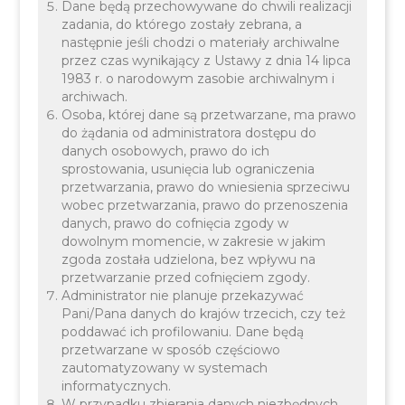
Dane będą przechowywane do chwili realizacji
Kontakt:
zadania, do którego zostały zebrana, a
następnie jeśli chodzi o materiały archiwalne
poniedziałek 8.00 - 17.00
przez czas wynikający z Ustawy z dnia 14 lipca
od wtorku do czwartku 7.30 - 15.30
1983 r. o narodowym zasobie archiwalnym i
piątek 7.30 - 14.30
archiwach.
Osoba, której dane są przetwarzane, ma prawo
ul. Mały Rynek 18, pok. nr. 3
do żądania od administratora dostępu do
tel. bezpośredni
12/2576557
danych osobowych, prawo do ich
sprostowania, usunięcia lub ograniczenia
tel.12/ 280 62 34, 12/280 62 41 wew. 557
przetwarzania, prawo do wniesienia sprzeciwu
wobec przetwarzania, prawo do przenoszenia
Sprawy:
danych, prawo do cofnięcia zgody w
dowolnym momencie, w zakresie w jakim
- podziały nieruchomości (działek)
zgoda została udzielona, bez wpływu na
- rozgraniczenia nieruchomości
przetwarzanie przed cofnięciem zgody.
Administrator nie planuje przekazywać
- akty własności ziemi
Pani/Pana danych do krajów trzecich, czy też
- numeracja porządkowa budynków
poddawać ich profilowaniu. Dane będą
- sprzedaż działek gminnych
przetwarzane w sposób częściowo
zautomatyzowany w systemach
- służebności gruntowe
informatycznych.
W przypadku zbierania danych niezbędnych