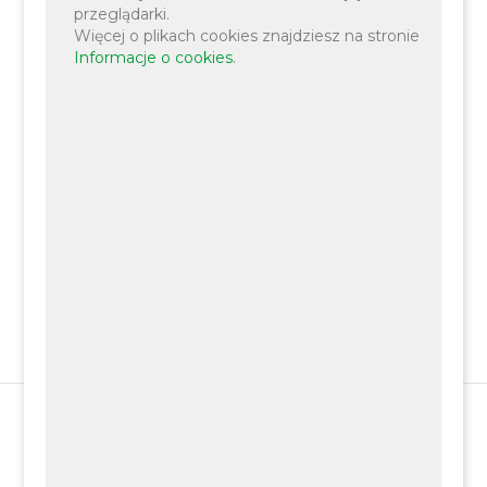
przeglądarki.
można uzyskać
tutaj
.
Więcej o plikach cookies znajdziesz na stronie
Informacje o cookies
.