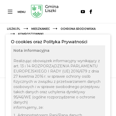
MENU
LISZKI.PL
MIESZKANIEC
OCHRONA ŚRODOWISKA
KOMPOSTOWNIKI
O cookies oraz Polityka Prywatności
Nota informacyjna
Realizując obowiązek informacyjny wynikający z
art. 13 i 14 ROZPORZĄDZENIA PARLAMENTU
EUROPEJSKIEGO I RADY (UE) 2016/679 z dnia
27 kwietnia 2016 r. w sprawie ochrony osób
fizycznych w związku z przetwarzaniem danych
osobowych i w sprawie swobodnego przepływu
takich danych oraz uchylenia dyrektywy
Kompostowniki
95/46/WE (ogólne rozporządzenie o ochronie
danych)
informujemy, że:
Zachęcamy mieszkańców gminy Liszki do
Administratorem Pani/Pana danych