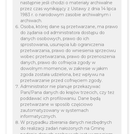
następnie jeśli chodzi o materiały archiwalne
przez czas wynikający z Ustawy z dnia 14 lipca
Mieszkańcy kompostujący odpady BIO we
1983 r. o narodowym zasobie archiwalnym i
własnym zakresie od 1 kwietnia 2024 r. mogą
archiwach.
Osoba, której dane są przetwarzane, ma prawo
liczyć na uzyskanie 5 zł ulgi w wysokości opłaty za
do żądania od administratora dostępu do
gospodarowanie odpadami komunalnymi od
danych osobowych, prawo do ich
sprostowania, usunięcia lub ograniczenia
osoby na miesiąc.
przetwarzania, prawo do wniesienia sprzeciwu
wobec przetwarzania, prawo do przenoszenia
danych, prawo do cofnięcia zgody w
dowolnym momencie, w zakresie w jakim
zgoda została udzielona, bez wpływu na
przetwarzanie przed cofnięciem zgody.
W roku 2024 program "Kompostuj z Liskiem"
Administrator nie planuje przekazywać
Pani/Pana danych do krajów trzecich, czy też
otrzymał dofinansowanie ze środków
poddawać ich profilowaniu. Dane będą
Województwa Małopolskiego w kwocie 33 000,00
przetwarzane w sposób częściowo
zautomatyzowany w systemach
zł
informatycznych.
W przypadku zbierania danych niezbędnych
do realizacji zadań nałożonych na Gminę