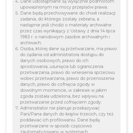
Dane udostępniane są wyłącznie podmiotom
upoważnionym na mocy przepisów prawa.
Dane będą przechowywane do chwili realizacji
zadania, do którego zostały zebrana, a
W dniu 23.09.2024r. pomiędzy Narodowym
następnie jeśli chodzi o materiały archiwalne
Funduszem Ochrony Środowiska i Gospodarki
przez czas wynikający z Ustawy z dnia 14 lipca
1983 r. o narodowym zasobie archiwalnym i
Wodnej a Gminą Liszki została podpisana umowa o
archiwach.
dofinansowanie projektu FENX.01.03-IW.01-
Osoba, której dane są przetwarzane, ma prawo
do żądania od administratora dostępu do
0031/23 pn. „Budowa i przebudowa oczyszczalni
danych osobowych, prawo do ich
ścieków w miejscowości Piekary, gmina Liszki”.
sprostowania, usunięcia lub ograniczenia
przetwarzania, prawo do wniesienia sprzeciwu
wobec przetwarzania, prawo do przenoszenia
danych, prawo do cofnięcia zgody w
dowolnym momencie, w zakresie w jakim
zgoda została udzielona, bez wpływu na
przetwarzanie przed cofnięciem zgody.
Administrator nie planuje przekazywać
Pani/Pana danych do krajów trzecich, czy też
poddawać ich profilowaniu. Dane będą
Dofinasowanie, w wysokości 21 848 625,50 zł
przetwarzane w sposób częściowo
zostało udzielone w ramach działania FENX.01.03
zautomatyzowany w systemach