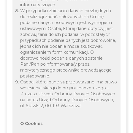
Gospodarka wodno‐ściekowa priorytetu FENX.01
informatycznych.
W przypadku zbierania danych niezbędnych
Wsparcie sektorów energetyka i środowisko z
do realizacji zadań nałożonych na Gminę
Funduszu Spójności programu Fundusze
podanie danych osobowych jest wymogiem
ustawowym. Osoba, której dane dotyczą jest
Europejskie na Infrastrukturę, Klimat, Środowisko
zobowiązana do ich podania, w pozostałych
2021-2027.
przypadkach podanie danych jest dobrowolne,
jednak ich nie podanie może skutkować
ograniczeniem form komunikacji. O
dobrowolności podania danych zostanie
Pani/Pan poinformowana/y przez
merytorycznego pracownika prowadzącego
postępowanie.
Osoba, której dane są przetwarzane, ma prawo
wniesienia skargi do organu nadzorczego –
Prezesa Urzędu Ochrony Danych Osobowych
Na realizację projektu (kosztów
na adres Urząd Ochrony Danych Osobowych,
niekwalifikowalnych) uzyskano również
ul. Stawki 2, 00-193 Warszawa.
dofinansowanie ze środków krajowych w ramach
Rządowego Funduszu Polski Ład: Program
O Cookies
Inwestycji Strategicznych w wysokości 9 500