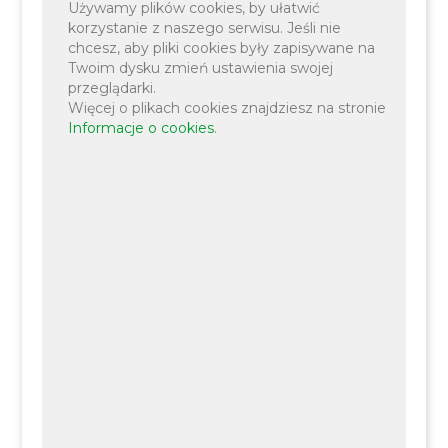
Używamy plików cookies, by ułatwić
000,00 zł.
korzystanie z naszego serwisu. Jeśli nie
chcesz, aby pliki cookies były zapisywane na
Twoim dysku zmień ustawienia swojej
przeglądarki.
Więcej o plikach cookies znajdziesz na stronie
Informacje o cookies
.
Planowany całkowity koszt realizacji projektu
wynosi 58 089 468,38 zł.
Projekt zostanie zrealizowany na obszarze