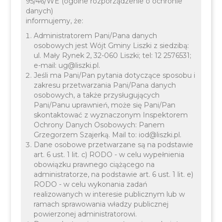
95/46/WE (ogólne rozporządzenie o ochronie
danych)
informujemy, że:
Budowa i przebudowa
Administratorem Pani/Pana danych
oczyszczalni ścieków w
osobowych jest Wójt Gminy Liszki z siedzibą:
ul. Mały Rynek 2, 32-060 Liszki; tel: 12 2576531;
miejscowości Piekary
e-mail: ug@liszki.pl.
Jeśli ma Pani/Pan pytania dotyczące sposobu i
zakresu przetwarzania Pani/Pana danych
osobowych, a także przysługujących
Pani/Panu uprawnień, może się Pani/Pan
skontaktować z wyznaczonym Inspektorem
Ochrony Danych Osobowych: Panem
Grzegorzem Szajerką. Mail to: iod@liszki.pl.
Dane osobowe przetwarzane są na podstawie
art. 6 ust. 1 lit. c) RODO - w celu wypełnienia
obowiązku prawnego ciążącego na
administratorze, na podstawie art. 6 ust. 1 lit. e)
RODO - w celu wykonania zadań
realizowanych w interesie publicznym lub w
ramach sprawowania władzy publicznej
powierzonej administratorowi.