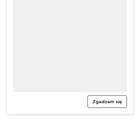
rownosc.feniks@mfipr.gov.pl
lub
naduzycia.feniks@mfipr.gov.pl
.
Zgłaszanie nieprawidłowości -
Ministerstwo Funduszy i Polityki
Regionalnej
Zgadzam się
#FunduszeEuropejskie