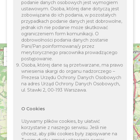
podanie danych osobowych jest wymogiem
Pokaż obiekty na mapie
ustawowym. Osoba, której dane dotyczą jest
zobowiązana do ich podania, w pozostałych
Pokaż obiekty jako listę
przypadkach podanie danych jest dobrowolne,
jednak ich nie podanie może skutkować
ograniczeniem form komunikacji. O
dobrowolności podania danych zostanie
Pani/Pan poinformowana/y przez
+
merytorycznego pracownika prowadzącego
postępowanie.
−
Osoba, której dane są przetwarzane, ma prawo
wniesienia skargi do organu nadzorczego –
Prezesa Urzędu Ochrony Danych Osobowych
na adres Urząd Ochrony Danych Osobowych,
ul. Stawki 2, 00-193 Warszawa.
O Cookies
Używamy plików cookies, by ułatwić
korzystanie z naszego serwisu. Jeśli nie
chcesz, aby pliki cookies były zapisywane na
Twoim dysku zmień ustawienia swojej