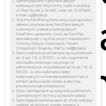
Administratorem Pani/Pana danych
osobowych jest Wójt Gminy Liszki z siedzibą:
ul. Mały Rynek 2, 32-060 Liszki; tel: 12 2576531;
map
e-mail: ug@liszki.pl.
Jeśli ma Pani/Pan pytania dotyczące sposobu i
zakresu przetwarzania Pani/Pana danych
osobowych, a także przysługujących
Pani/Panu uprawnień, może się Pani/Pan
skontaktować z wyznaczonym Inspektorem
Ochrony Danych Osobowych: Panem
Grzegorzem Szajerką. Mail to: iod@liszki.pl.
Dane osobowe przetwarzane są na podstawie
art. 6 ust. 1 lit. c) RODO - w celu wypełnienia
gmi
obowiązku prawnego ciążącego na
administratorze, na podstawie art. 6 ust. 1 lit. e)
RODO - w celu wykonania zadań
realizowanych w interesie publicznym lub w
ramach sprawowania władzy publicznej
powierzonej administratorowi.
Dane udostępniane są wyłącznie podmiotom
upoważnionym na mocy przepisów prawa.
Dane będą przechowywane do chwili realizacji
zadania, do którego zostały zebrana, a