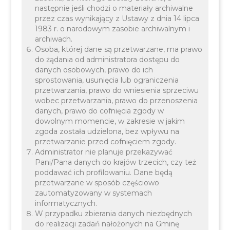
następnie jeśli chodzi o materiały archiwalne
przez czas wynikający z Ustawy z dnia 14 lipca
(0)
Banki i Bankomaty
Gastronomia
1983 r. o narodowym zasobie archiwalnym i
(0)
archiwach.
Osoba, której dane są przetwarzane, ma prawo
(0)
(0)
Hotele i Noclegi
Komunikacja
do żądania od administratora dostępu do
danych osobowych, prawo do ich
Kościoły, Kaplice i
Kultura, Sztuka,
sprostowania, usunięcia lub ograniczenia
(11)
(0)
Cmentarze
Zabytki
przetwarzania, prawo do wniesienia sprzeciwu
wobec przetwarzania, prawo do przenoszenia
(12)
Nauka i Edukacja
Opieka medyczna,
danych, prawo do cofnięcia zgody w
(0)
Apteki
dowolnym momencie, w zakresie w jakim
zgoda została udzielona, bez wpływu na
(12)
Policja, Straż,
Sklepy
przetwarzanie przed cofnięciem zgody.
(12)
Pogotowie
Administrator nie planuje przekazywać
Pani/Pana danych do krajów trzecich, czy też
(0)
Sport, Turystyka i
Stacje paliw
poddawać ich profilowaniu. Dane będą
(5)
Rekreacja
przetwarzane w sposób częściowo
zautomatyzowany w systemach
(4)
Urzędy i Instytucje
informatycznych.
W przypadku zbierania danych niezbędnych
do realizacji zadań nałożonych na Gminę