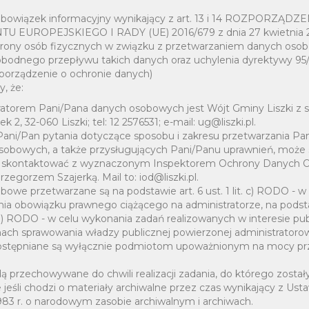
 obowiązek informacyjny wynikający z art. 13 i 14 ROZPORZĄDZ
 EUROPEJSKIEGO I RADY (UE) 2016/679 z dnia 27 kwietnia 2
hrony osób fizycznych w związku z przetwarzaniem danych osob
obodnego przepływu takich danych oraz uchylenia dyrektywy 9
porządzenie o ochronie danych)
, że:
atorem Pani/Pana danych osobowych jest Wójt Gminy Liszki z sie
ch
 2, 32-060 Liszki; tel: 12 2576531; e-mail: ug@liszki.pl.
Pani/Pan pytania dotyczące sposobu i zakresu przetwarzania Pa
sobowych, a także przysługujących Pani/Panu uprawnień, może 
 skontaktować z wyznaczonym Inspektorem Ochrony Danych 
egorzem Szajerką. Mail to: iod@liszki.pl.
owe przetwarzane są na podstawie art. 6 ust. 1 lit. c) RODO - w
80 82 38
ia obowiązku prawnego ciążącego na administratorze, na podsta
t. e) RODO - w celu wykonania zadań realizowanych w interesie p
ach sprawowania władzy publicznej powierzonej administratorow
stępniane są wyłącznie podmiotom upoważnionym na mocy pr
iebozejeziorzany@gmail.com
 przechowywane do chwili realizacji zadania, do którego zostały
parafiajeziorzany.pl/
 jeśli chodzi o materiały archiwalne przez czas wynikający z Ust
1983 r. o narodowym zasobie archiwalnym i archiwach.