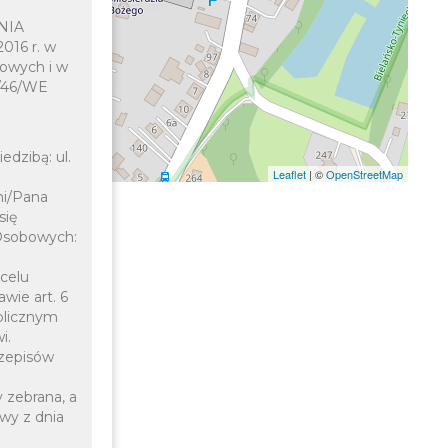
ENIA
016 r. w
owych i w
5/46/WE
dzibą: ul.
Leaflet
| ©
OpenStreetMap
ni/Pana
się
Osobowych:
 celu
wie art. 6
ublicznym
i.
zepisów
 zebrana, a
awy z dnia