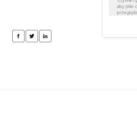
Używamy p
aby pliki
przegląda
Więcej o 