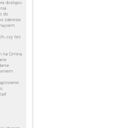
ora dostępu
enia
o do
w zakresie
fnięciem
ch, czy też
ch na Gminę
ane
danie
czeniem
ępowanie.
nu
ząd