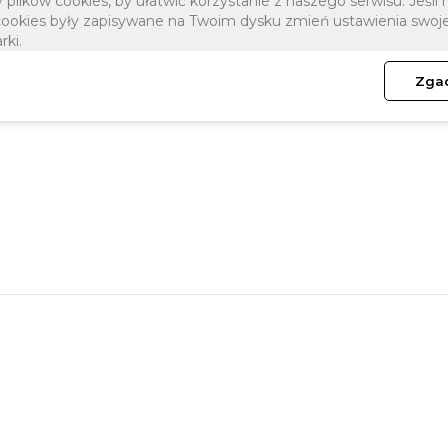
lików cookies, by ułatwić korzystanie z naszego serwisu. Jeśli 
 cookies były zapisywane na Twoim dysku zmień ustawienia swoje
rki.
plikach cookies znajdziesz na stronie
Informacje o cookies
.
Zga