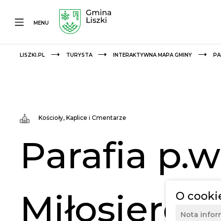
MENU
LISZKI.PL
TURYSTA
INTERAKTYWNA MAPA GMINY
PA
Kościoły, Kaplice i Cmentarze
Parafia p.w
Miłosierdzi
O cooki
Nota infor