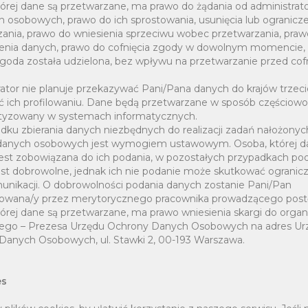
órej dane są przetwarzane, ma prawo do żądania od administrat
 osobowych, prawo do ich sprostowania, usunięcia lub ogranicz
zania, prawo do wniesienia sprzeciwu wobec przetwarzania, praw
enia danych, prawo do cofnięcia zgody w dowolnym momencie, 
zgoda została udzielona, bez wpływu na przetwarzanie przed co
ator nie planuje przekazywać Pani/Pana danych do krajów trzeci
 ich profilowaniu. Dane będą przetwarzane w sposób częściowo
yzowany w systemach informatycznych.
dku zbierania danych niezbędnych do realizacji zadań nałożony
danych osobowych jest wymogiem ustawowym. Osoba, której d
jest zobowiązana do ich podania, w pozostałych przypadkach po
est dobrowolne, jednak ich nie podanie może skutkować ograni
unikacji. O dobrowolności podania danych zostanie Pani/Pan
owana/y przez merytorycznego pracownika prowadzącego post
órej dane są przetwarzane, ma prawo wniesienia skargi do orga
ego – Prezesa Urzędu Ochrony Danych Osobowych na adres Ur
Danych Osobowych, ul. Stawki 2, 00-193 Warszawa.
es