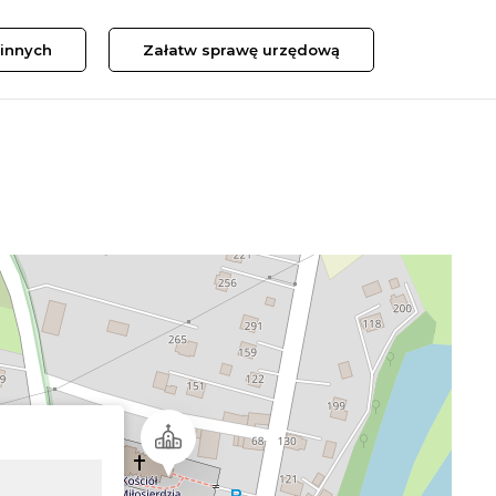
innych
Załatw sprawę urzędową