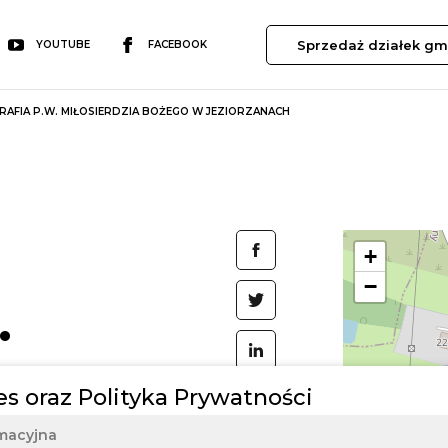
Sprzedaż działek gm
YOUTUBE
FACEBOOK
RAFIA P.W. MIŁOSIERDZIA BOŻEGO W JEZIORZANACH
+
.
−
a
es oraz Polityka Prywatności
macyjna