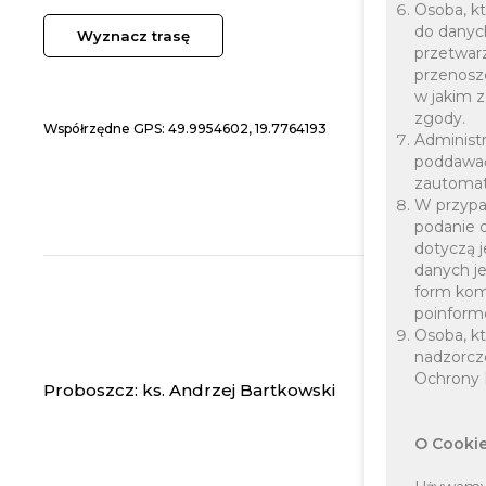
Osoba, kt
do danych
Wyznacz trasę
przetwar
przenosz
w jakim 
zgody.
Współrzędne GPS: 49.9954602, 19.7764193
Administr
poddawać
zautomat
W przypa
podanie 
dotyczą 
danych j
form kom
poinform
Osoba, kt
nadzorcz
Ochrony 
Proboszcz: ks. Andrzej Bartkowski
O Cooki