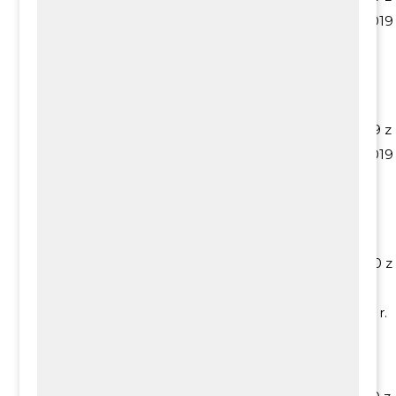
obszar 1
(Kaszów mały plan)
dnia 08.11.2019
r.
9.
Miejscowy plan zagospodarowania
Nr
przestrzennego
wsi Cholerzyn –
XIV/160/2019 z
obszar 2
(Cholerzyn mały plan)
dnia 08.11.2019
r.
10.
Miejscowy plan zagospodarowania
Nr
przestrzennego
wsi Kryspinów –
XX/270/2020 z
obszar 1
(Kryspinów duży plan)
dnia
20.08.2020 r.
11.
Miejscowy plan zagospodarowania
Nr