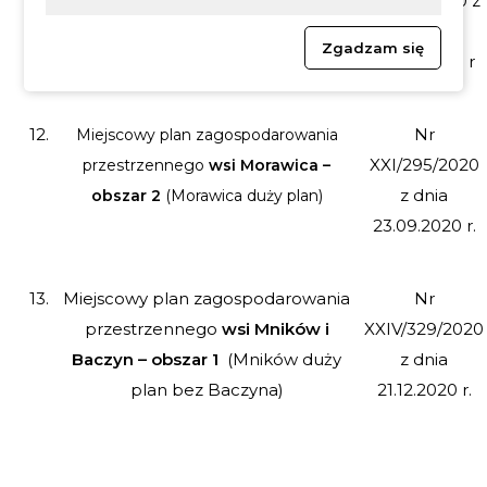
przestrzennego
wsi Piekary –
XX/271/2020 z
obszar 2
(Piekary duży plan)
dnia
Zgadzam się
20.08.2020 r
12.
Nr
Miejscowy plan zagospodarowania
XXI/295/2020
przestrzennego
wsi Morawica –
z dnia
obszar 2
(Morawica duży plan)
23.09.2020 r.
13.
Miejscowy plan zagospodarowania
Nr
przestrzennego
wsi Mników i
XXIV/329/2020
Baczyn – obszar 1
(Mników duży
z dnia
plan bez Baczyna)
21.12.2020 r.
14.
Miejscowy plan zagospodarowania
Nr