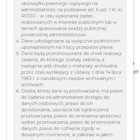
obowiązku prawnego ciążącego na
administratorze, na podstawie art. 6 ust. 1 lit. e)
RODO - w celu wykonania zadań
realizowanych w interesie publicznym lub w
ramach sprawowania władzy publicznej
powierzonej administratorowi.
Dane udostępniane są wyłącznie podmiotom
upoważnionym na mocy przepisów prawa.
Dane będą przechowywane do chwili realizacji
zadania, do którego zostały zebrana, a
1.1
Miejscowy plan zagospodarowania
Nr XI/81/07 z
następnie jeśli chodzi o materiały archiwalne
przez czas wynikający z Ustawy z dnia 14 lipca
przestrzennego Gminy Liszki w
części
dnia 02.08.2007
1983 r. o narodowym zasobie archiwalnym i
wsi
Liszki, Kryspinów, Piekary
r.
archiwach.
Osoba, której dane są przetwarzane, ma prawo
do żądania od administratora dostępu do
danych osobowych, prawo do ich
sprostowania, usunięcia lub ograniczenia
przetwarzania, prawo do wniesienia sprzeciwu
wobec przetwarzania, prawo do przenoszenia
danych, prawo do cofnięcia zgody w
dowolnym momencie, w zakresie w jakim