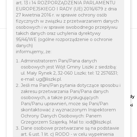
art. 13 i 14 ROZPORZĄDZENIA PARLAMENTU
EUROPEJSKIEGO I RADY (UE) 2016/679 z dnia
27 kwietnia 2016 r. w sprawie ochrony osób
fizycznych w związku z przetwarzaniem danych
osobowych i w sprawie swobodnego przepływu
takich danych oraz uchylenia dyrektywy
95/46/WE (ogólne rozporządzenie o ochronie
danych)
Plan zagospodarowania
informujemy, że:
Administratorem Pani/Pana danych
przestrzennego
osobowych jest Wójt Gminy Liszki z siedzibą:
ul. Mały Rynek 2, 32-060 Liszki; tel: 12 2576531;
e-mail: ug@liszki.pl.
Jeśli ma Pani/Pan pytania dotyczące sposobu i
Lp.
Nazwa miejscowego planu
Nr i data
zakresu przetwarzania Pani/Pana danych
zagospodarowania p
rzestrzennego
uchwały Rady
osobowych, a także przysługujących
Pani/Panu uprawnień, może się Pani/Pan
lub zmiany planu
Gminy
Liszki
skontaktować z wyznaczonym Inspektorem
Ochrony Danych Osobowych: Panem
Grzegorzem Szajerką. Mail to: iod@liszki.pl.
Dane osobowe przetwarzane są na podstawie
art. 6 ust. 1 lit. c) RODO - w celu wypełnienia