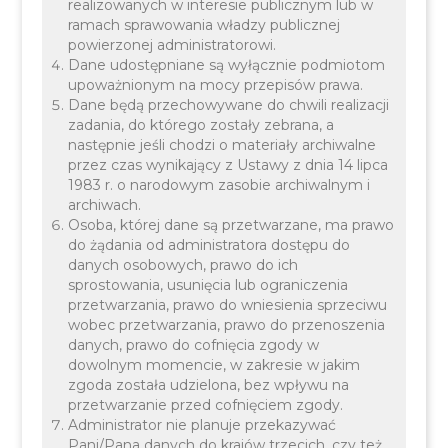
realizowanych w interesie publicznym lub w
ramach sprawowania władzy publicznej
powierzonej administratorowi.
Dane udostępniane są wyłącznie podmiotom
upoważnionym na mocy przepisów prawa.
Dane będą przechowywane do chwili realizacji
zadania, do którego zostały zebrana, a
następnie jeśli chodzi o materiały archiwalne
przez czas wynikający z Ustawy z dnia 14 lipca
1983 r. o narodowym zasobie archiwalnym i
archiwach.
Osoba, której dane są przetwarzane, ma prawo
do żądania od administratora dostępu do
danych osobowych, prawo do ich
sprostowania, usunięcia lub ograniczenia
przetwarzania, prawo do wniesienia sprzeciwu
wobec przetwarzania, prawo do przenoszenia
danych, prawo do cofnięcia zgody w
dowolnym momencie, w zakresie w jakim
zgoda została udzielona, bez wpływu na
Aktualizacja z dnia 8 lutego 2021 r.:
przetwarzanie przed cofnięciem zgody.
Administrator nie planuje przekazywać
Pani/Pana danych do krajów trzecich, czy też