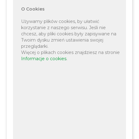
O Cookies
Używamy plików cookies, by ułatwić
korzystanie z naszego serwisu. Jeśli nie
Wciąż nie zebrano odpowiedniej ilości chętnych do
chcesz, aby pliki cookies były zapisywane na
Twoim dysku zmień ustawienia swojej
udziału w projekcie „Czysta Energia Blisko
przeglądarki.
Krakowa” realizowany przez pięć Partnerskich
Więcej o plikach cookies znajdziesz na stronie
Informacje o cookies
.
Gmin Powiatu Krakowskiego: Czernichów, Liszki,
Skawinę, Świątniki Górne oraz Zabierzów.