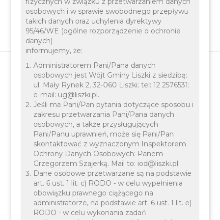
fizycznych w związku z przetwarzaniem danych
osobowych i w sprawie swobodnego przepływu
takich danych oraz uchylenia dyrektywy
95/46/WE (ogólne rozporządzenie o ochronie
danych)
informujemy, że:
Administratorem Pani/Pana danych
osobowych jest Wójt Gminy Liszki z siedzibą:
ul. Mały Rynek 2, 32-060 Liszki; tel: 12 2576531;
OZE
e-mail: ug@liszki.pl.
Jeśli ma Pani/Pan pytania dotyczące sposobu i
zakresu przetwarzania Pani/Pana danych
osobowych, a także przysługujących
Pani/Panu uprawnień, może się Pani/Pan
skontaktować z wyznaczonym Inspektorem
Ochrony Danych Osobowych: Panem
Grzegorzem Szajerką. Mail to: iod@liszki.pl.
Dane osobowe przetwarzane są na podstawie
art. 6 ust. 1 lit. c) RODO - w celu wypełnienia
obowiązku prawnego ciążącego na
administratorze, na podstawie art. 6 ust. 1 lit. e)
RODO - w celu wykonania zadań