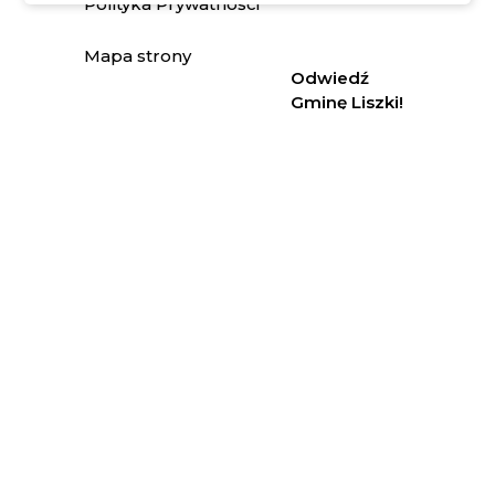
Polityka Prywatności
Informacje o cookies
.
Mapa strony
Odwiedź
Gminę Liszki!
Zaprasza
Lisek
Lisiecki