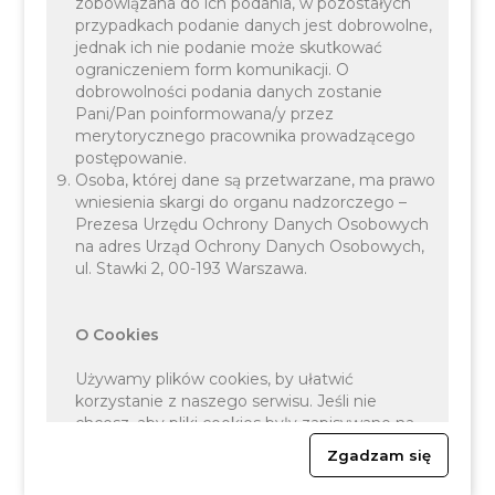
zobowiązana do ich podania, w pozostałych
przypadkach podanie danych jest dobrowolne,
poniedziałek: 8:00-17:00
jednak ich nie podanie może skutkować
Kontakt z
ograniczeniem form komunikacji. O
od wtorku do czwartku:
urzędem
7:30-15:30
dobrowolności podania danych zostanie
piątek: 7:30-14:30
Pani/Pan poinformowana/y przez
merytorycznego pracownika prowadzącego
postępowanie.
Osoba, której dane są przetwarzane, ma prawo
wniesienia skargi do organu nadzorczego –
Prezesa Urzędu Ochrony Danych Osobowych
na adres Urząd Ochrony Danych Osobowych,
ul. Stawki 2, 00-193 Warszawa.
O Cookies
Deklaracja
Używamy plików cookies, by ułatwić
dostępności
korzystanie z naszego serwisu. Jeśli nie
chcesz, aby pliki cookies były zapisywane na
Twoim dysku zmień ustawienia swojej
Informacja o cookies
Zgadzam się
przeglądarki.
Więcej o plikach cookies znajdziesz na stronie