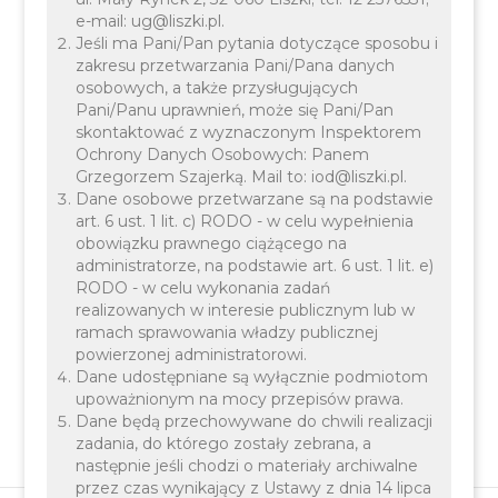
e-mail: ug@liszki.pl.
Jeśli ma Pani/Pan pytania dotyczące sposobu i
Zespoły i inicjatywy kultularne
zakresu przetwarzania Pani/Pana danych
osobowych, a także przysługujących
Gminna Orkiestra Dęta w Liszkach
Pani/Panu uprawnień, może się Pani/Pan
skontaktować z wyznaczonym Inspektorem
Zespół Pieśni i Tańca "Ziemia Lisiecka"
Ochrony Danych Osobowych: Panem
Grzegorzem Szajerką. Mail to: iod@liszki.pl.
Chór Vox Nicolai
Dane osobowe przetwarzane są na podstawie
Teatr Albertus
art. 6 ust. 1 lit. c) RODO - w celu wypełnienia
obowiązku prawnego ciążącego na
administratorze, na podstawie art. 6 ust. 1 lit. e)
RODO - w celu wykonania zadań
realizowanych w interesie publicznym lub w
ramach sprawowania władzy publicznej
powierzonej administratorowi.
Dane udostępniane są wyłącznie podmiotom
upoważnionym na mocy przepisów prawa.
Dane będą przechowywane do chwili realizacji
zadania, do którego zostały zebrana, a
następnie jeśli chodzi o materiały archiwalne
przez czas wynikający z Ustawy z dnia 14 lipca