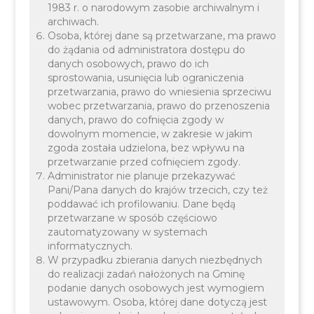
1983 r. o narodowym zasobie archiwalnym i
archiwach.
Osoba, której dane są przetwarzane, ma prawo
do żądania od administratora dostępu do
danych osobowych, prawo do ich
sprostowania, usunięcia lub ograniczenia
przetwarzania, prawo do wniesienia sprzeciwu
wobec przetwarzania, prawo do przenoszenia
danych, prawo do cofnięcia zgody w
dowolnym momencie, w zakresie w jakim
zgoda została udzielona, bez wpływu na
przetwarzanie przed cofnięciem zgody.
Administrator nie planuje przekazywać
Pani/Pana danych do krajów trzecich, czy też
poddawać ich profilowaniu. Dane będą
przetwarzane w sposób częściowo
zautomatyzowany w systemach
informatycznych.
Urząd Gminy Liszki
12 280 62
W przypadku zbierania danych niezbędnych
ul. Mały Rynek 2, 32-
do realizacji zadań nałożonych na Gminę
34
060 Liszki
podanie danych osobowych jest wymogiem
ustawowym. Osoba, której dane dotyczą jest
ug@liszki.pl