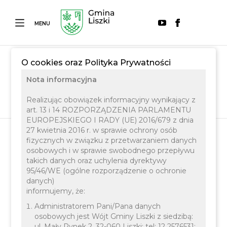
MENU
LISZKI.PL
MIESZKANIEC
KULTURA
O cookies oraz Polityka Prywatności
Nota informacyjna
Realizując obowiązek informacyjny wynikający z
art. 13 i 14 ROZPORZĄDZENIA PARLAMENTU
EUROPEJSKIEGO I RADY (UE) 2016/679 z dnia
27 kwietnia 2016 r. w sprawie ochrony osób
fizycznych w związku z przetwarzaniem danych
osobowych i w sprawie swobodnego przepływu
Kultura
takich danych oraz uchylenia dyrektywy
95/46/WE (ogólne rozporządzenie o ochronie
danych)
informujemy, że:
Administratorem Pani/Pana danych
osobowych jest Wójt Gminy Liszki z siedzibą:
ul. Mały Rynek 2, 32-060 Liszki; tel: 12 2576531;