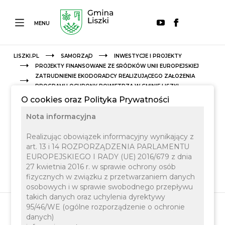
MENU
LISZKI.PL
SAMORZĄD
INWESTYCJE I PROJEKTY
PROJEKTY FINANSOWANE ZE ŚRÓDKÓW UNII EUROPEJSKIEJ
ZATRUDNIENIE EKODORADCY REALIZUJĄCEGO ZAŁOŻENIA
PROGRAMU OCHRONY POWIETRZA W GMINIE LISZKI
O cookies oraz Polityka Prywatności
Nota informacyjna
Realizując obowiązek informacyjny wynikający z
art. 13 i 14 ROZPORZĄDZENIA PARLAMENTU
EUROPEJSKIEGO I RADY (UE) 2016/679 z dnia
27 kwietnia 2016 r. w sprawie ochrony osób
fizycznych w związku z przetwarzaniem danych
osobowych i w sprawie swobodnego przepływu
takich danych oraz uchylenia dyrektywy
95/46/WE (ogólne rozporządzenie o ochronie
danych)