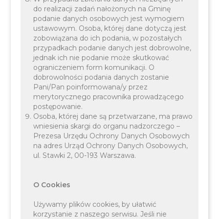
Europejskie dla Małopolski 2021-2027.
do realizacji zadań nałożonych na Gminę
podanie danych osobowych jest wymogiem
ustawowym. Osoba, której dane dotyczą jest
zobowiązana do ich podania, w pozostałych
przypadkach podanie danych jest dobrowolne,
jednak ich nie podanie może skutkować
ograniczeniem form komunikacji. O
dobrowolności podania danych zostanie
Planowany całkowity koszt realizacji projektu
Pani/Pan poinformowana/y przez
merytorycznego pracownika prowadzącego
wynosi 536 866,02 PLN.
postępowanie.
Osoba, której dane są przetwarzane, ma prawo
wniesienia skargi do organu nadzorczego –
Prezesa Urzędu Ochrony Danych Osobowych
na adres Urząd Ochrony Danych Osobowych,
ul. Stawki 2, 00-193 Warszawa.
Celem projektu jest realizacja założeń Programu
O Cookies
Ochrony Powietrza dla województwa
Używamy plików cookies, by ułatwić
małopolskiego poprzez utworzenie punktu
korzystanie z naszego serwisu. Jeśli nie