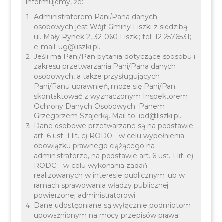
informujemy, że:
Zatrudnienie Ekodoradcy
Administratorem Pani/Pana danych
realizującego założenia
osobowych jest Wójt Gminy Liszki z siedzibą:
ul. Mały Rynek 2, 32-060 Liszki; tel: 12 2576531;
Programu Ochrony
e-mail: ug@liszki.pl.
Jeśli ma Pani/Pan pytania dotyczące sposobu i
Powietrza w Gminie
zakresu przetwarzania Pani/Pana danych
osobowych, a także przysługujących
Liszki
Pani/Panu uprawnień, może się Pani/Pan
skontaktować z wyznaczonym Inspektorem
Ochrony Danych Osobowych: Panem
Grzegorzem Szajerką. Mail to: iod@liszki.pl.
Dane osobowe przetwarzane są na podstawie
art. 6 ust. 1 lit. c) RODO - w celu wypełnienia
obowiązku prawnego ciążącego na
administratorze, na podstawie art. 6 ust. 1 lit. e)
RODO - w celu wykonania zadań
realizowanych w interesie publicznym lub w
ramach sprawowania władzy publicznej
powierzonej administratorowi.
Dane udostępniane są wyłącznie podmiotom
upoważnionym na mocy przepisów prawa.