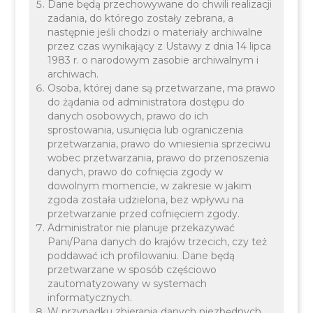
Dane będą przechowywane do chwili realizacji
W dniu 25.07.2024 pomiędzy Zarządem
zadania, do którego zostały zebrana, a
Województwa Małopolskiego a Gminą Liszki
następnie jeśli chodzi o materiały archiwalne
przez czas wynikający z Ustawy z dnia 14 lipca
została podpisana umowa o dofinansowanie
1983 r. o narodowym zasobie archiwalnym i
projektu FEMP FEMP.02.05-IZ.00-089/23 pn.
archiwach.
Osoba, której dane są przetwarzane, ma prawo
„Zatrudnienie Ekodoradcy realizującego założenia
do żądania od administratora dostępu do
Programu Ochrony Powietrza w Gminie Liszki.
danych osobowych, prawo do ich
sprostowania, usunięcia lub ograniczenia
przetwarzania, prawo do wniesienia sprzeciwu
wobec przetwarzania, prawo do przenoszenia
danych, prawo do cofnięcia zgody w
dowolnym momencie, w zakresie w jakim
zgoda została udzielona, bez wpływu na
przetwarzanie przed cofnięciem zgody.
Dofinasowanie, w wysokości 456 336,12 PLN
Administrator nie planuje przekazywać
Pani/Pana danych do krajów trzecich, czy też
zostało udzielone w ramach Działania 2.5
poddawać ich profilowaniu. Dane będą
Wdrażanie Programu ochrony powietrza, Typ
przetwarzane w sposób częściowo
Projektu B Funkcjonowanie ekodoradców w
zautomatyzowany w systemach
informatycznych.
gminach w ramach programu Fundusze
W przypadku zbierania danych niezbędnych