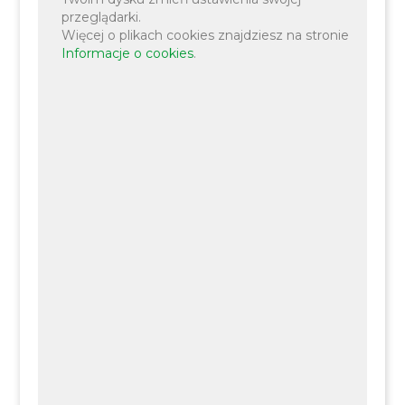
przeglądarki.
Więcej o plikach cookies znajdziesz na stronie
Wyznacz trasę
Informacje o cookies
.
12 280 63 55
spliszki@eduliszki.pl
https://www.spliszki.pl/
Współrzędne GPS: 50.0322153, 19.7623122