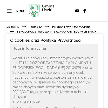
MENU
LISZKI.PL
TURYSTA
INTERAKTYWNA MAPA GMINY
SZKOŁA PODSTAWOWA IM. ŚW. JANA KANTEGO W LISZKACH
O cookies oraz Polityka Prywatności
Nota informacyjna
Realizując obowiązek informacyjny wynikający z
art. 13 i 14 ROZPORZĄDZENIA PARLAMENTU
EUROPEJSKIEGO I RADY (UE) 2016/679 z dnia
27 kwietnia 2016 r. w sprawie ochrony osób
Nauka i Edukacja
fizycznych w związku z przetwarzaniem danych
osobowych i w sprawie swobodnego przepływu
takich danych oraz uchylenia dyrektywy
Szkoła
95/46/WE (ogólne rozporządzenie o ochronie
danych)
informujemy, że: