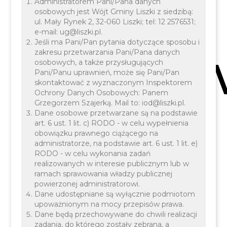
Administratorem Pani/Pana danych
osobowych jest Wójt Gminy Liszki z siedzibą:
ul. Mały Rynek 2, 32-060 Liszki; tel: 12 2576531;
e-mail: ug@liszki.pl.
Jeśli ma Pani/Pan pytania dotyczące sposobu i
Podst
zakresu przetwarzania Pani/Pana danych
osobowych, a także przysługujących
Pani/Panu uprawnień, może się Pani/Pan
skontaktować z wyznaczonym Inspektorem
Ochrony Danych Osobowych: Panem
Grzegorzem Szajerką. Mail to: iod@liszki.pl.
Dane osobowe przetwarzane są na podstawie
art. 6 ust. 1 lit. c) RODO - w celu wypełnienia
im. św.
obowiązku prawnego ciążącego na
administratorze, na podstawie art. 6 ust. 1 lit. e)
RODO - w celu wykonania zadań
realizowanych w interesie publicznym lub w
ramach sprawowania władzy publicznej
powierzonej administratorowi.
Dane udostępniane są wyłącznie podmiotom
upoważnionym na mocy przepisów prawa.
Dane będą przechowywane do chwili realizacji
zadania, do którego zostały zebrana, a