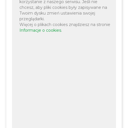
korzystanie z naszego serwisu. Jeśli nie
chcesz, aby pliki cookies były zapisywane na
Twoim dysku zmień ustawienia swojej
przeglądarki.
Więcej o plikach cookies znajdziesz na stronie
Informacje o cookies
.
514 809
007
kontakt@zalewkryspinow.pl
https://www.zalewkryspinow.pl/