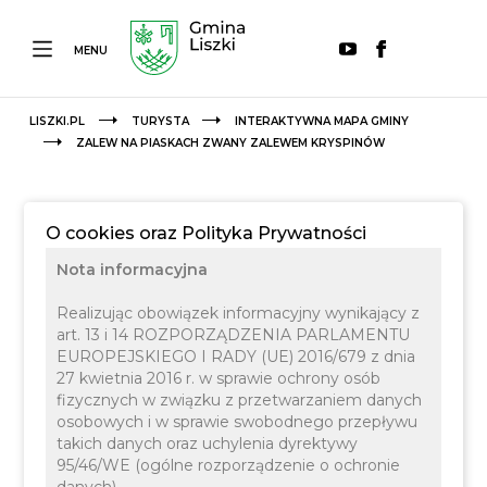
MENU
LISZKI.PL
TURYSTA
INTERAKTYWNA MAPA GMINY
ZALEW NA PIASKACH ZWANY ZALEWEM KRYSPINÓW
O cookies oraz Polityka Prywatności
Nota informacyjna
Realizując obowiązek informacyjny wynikający z
art. 13 i 14 ROZPORZĄDZENIA PARLAMENTU
EUROPEJSKIEGO I RADY (UE) 2016/679 z dnia
27 kwietnia 2016 r. w sprawie ochrony osób
fizycznych w związku z przetwarzaniem danych
Sport, Turystyka i Rekreacja
osobowych i w sprawie swobodnego przepływu
takich danych oraz uchylenia dyrektywy
95/46/WE (ogólne rozporządzenie o ochronie
danych)