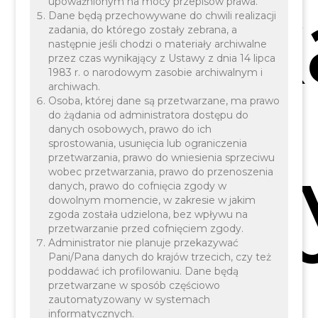
Pias
upoważnionym na mocy przepisów prawa.
Dane będą przechowywane do chwili realizacji
zadania, do którego zostały zebrana, a
następnie jeśli chodzi o materiały archiwalne
przez czas wynikający z Ustawy z dnia 14 lipca
1983 r. o narodowym zasobie archiwalnym i
archiwach.
Osoba, której dane są przetwarzane, ma prawo
do żądania od administratora dostępu do
danych osobowych, prawo do ich
sprostowania, usunięcia lub ograniczenia
zwan
przetwarzania, prawo do wniesienia sprzeciwu
wobec przetwarzania, prawo do przenoszenia
danych, prawo do cofnięcia zgody w
dowolnym momencie, w zakresie w jakim
zgoda została udzielona, bez wpływu na
przetwarzanie przed cofnięciem zgody.
Administrator nie planuje przekazywać
Pani/Pana danych do krajów trzecich, czy też
poddawać ich profilowaniu. Dane będą
przetwarzane w sposób częściowo
zautomatyzowany w systemach
informatycznych.