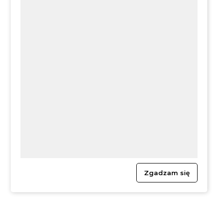
w szczególności spragnionych orzeźwiających
kąpieli i obcowania z naturą.
Kąpielisko Kryspinów jest płatne i strzeżone. Plaże
ośrodka są w większości plażami piaszczystymi
(część północno-zachodnia) oraz częściowo
trawiastymi.
Zgadzam się