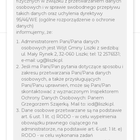
fizycznych w związku z przetwarzaniem danych
osobowych i w sprawie swobodnego przepływu
takich danych oraz uchylenia dyrektywy
95/46/WE (ogólne rozporządzenie o ochronie
danych)
informujemy, że:
Administratorem Pani/Pana danych
osobowych jest Wójt Gminy Liszki z siedzibą:
ul. Mały Rynek 2, 32-060 Liszki; tel: 12 2576531;
Zmiany planistyczne
e-mail: ug@liszki.pl.
Jeśli ma Pani/Pan pytania dotyczące sposobu i
zakresu przetwarzania Pani/Pana danych
24-02-2026
Ogłoszenie z dnia 24 lutego 2026 r.
osobowych, a także przysługujących
Pani/Panu uprawnień, może się Pani/Pan
Wójta Gminy Liszki o przystąpieniu do
skontaktować z wyznaczonym Inspektorem
sporządzenia miejscowego planu
Ochrony Danych Osobowych: Panem
zagospodarowania przestrzennego dla obszaru
Grzegorzem Szajerką. Mail to: iod@liszki.pl.
Dane osobowe przetwarzane są na podstawie
„Liszki centrum – fragment”
(link do BIPu)
art. 6 ust. 1 lit. c) RODO - w celu wypełnienia
obowiązku prawnego ciążącego na
administratorze, na podstawie art. 6 ust. 1 lit. e)
RODO - w celu wykonania zadań