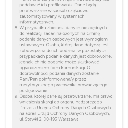
poddawać ich profilowaniu. Dane będą
przetwarzane w sposób częściowo
zautomatyzowany w systemach
05-02-2026
Ogłoszenie z dnia 5 lutego 2026 r.
informatycznych.
Wójta Gminy Liszki o konsultacjach społecznych
W przypadku zbierania danych niezbędnych
do realizacji zadań nałożonych na Gminę
projektu miejscowego planu zagospodarowania
podanie danych osobowych jest wymogiem
przestrzennego dla obszaru „Gmina Liszki –
ustawowym. Osoba, której dane dotyczą jest
fragmenty”
(link do BIPu)
zobowiązana do ich podania, w pozostałych
przypadkach podanie danych jest dobrowolne,
jednak ich nie podanie może skutkować
ograniczeniem form komunikacji. O
dobrowolności podania danych zostanie
Pani/Pan poinformowana/y przez
merytorycznego pracownika prowadzącego
postępowanie.
Osoba, której dane są przetwarzane, ma prawo
wniesienia skargi do organu nadzorczego –
Prezesa Urzędu Ochrony Danych Osobowych
na adres Urząd Ochrony Danych Osobowych,
ul. Stawki 2, 00-193 Warszawa.