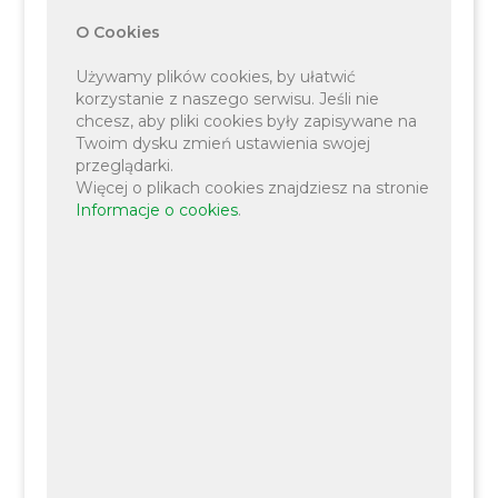
O Cookies
Używamy plików cookies, by ułatwić
korzystanie z naszego serwisu. Jeśli nie
chcesz, aby pliki cookies były zapisywane na
Twoim dysku zmień ustawienia swojej
przeglądarki.
Więcej o plikach cookies znajdziesz na stronie
Informacje o cookies
.
03-02-2026
Zarządzenie nr SA.0050.13.2026 Wójta
Gminy Liszki z dnia 3 lutego 2026 r. w sprawie:
rozpatrzenia wniosków złożonych po ogłoszeniu o
przystąpieniu do sporządzania miejscowego
planu zagospodarowania przestrzennego