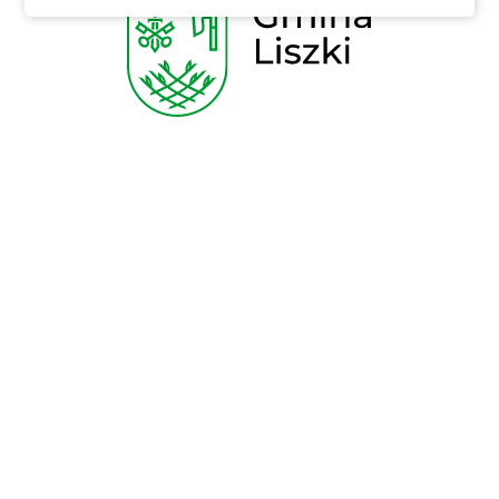
Urząd Gminy
12 280
Liszki
62 34
ul. Mały Rynek
ug@liszki.pl
2, 32-060 Liszki
Kontakt
z
poniedziałek: 8:00-
urzędem
17:00
od wtorku do
czwartku: 7:30-
15:30