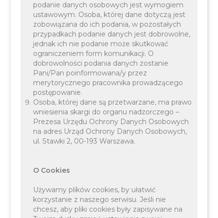
podanie danych osobowych jest wymogiem
Jaskinia nad Samcowym Polem (pod
ustawowym. Osoba, której dane dotyczą jest
zobowiązana do ich podania, w pozostałych
Baczynem).
przypadkach podanie danych jest dobrowolne,
jednak ich nie podanie może skutkować
ograniczeniem form komunikacji. O
dobrowolności podania danych zostanie
Pani/Pan poinformowana/y przez
merytorycznego pracownika prowadzącego
postępowanie.
Osoba, której dane są przetwarzane, ma prawo
wniesienia skargi do organu nadzorczego –
Prezesa Urzędu Ochrony Danych Osobowych
na adres Urząd Ochrony Danych Osobowych,
ul. Stawki 2, 00-193 Warszawa.
Galeria
O Cookies
Używamy plików cookies, by ułatwić
korzystanie z naszego serwisu. Jeśli nie
chcesz, aby pliki cookies były zapisywane na