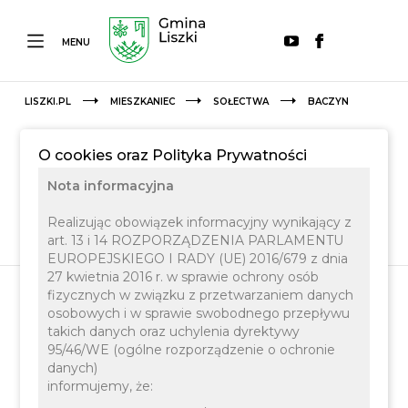
MENU
LISZKI.PL
MIESZKANIEC
SOŁECTWA
BACZYN
O cookies oraz Polityka Prywatności
Nota informacyjna
Realizując obowiązek informacyjny wynikający z
art. 13 i 14 ROZPORZĄDZENIA PARLAMENTU
EUROPEJSKIEGO I RADY (UE) 2016/679 z dnia
27 kwietnia 2016 r. w sprawie ochrony osób
fizycznych w związku z przetwarzaniem danych
osobowych i w sprawie swobodnego przepływu
Baczyn
takich danych oraz uchylenia dyrektywy
95/46/WE (ogólne rozporządzenie o ochronie
danych)
informujemy, że:
Liczba mieszkańców:
189