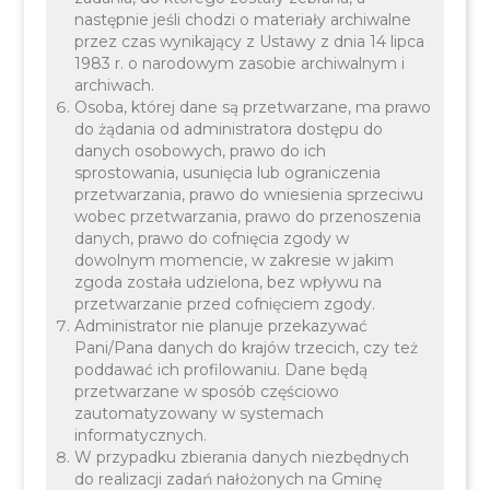
był potokiem wypływającym z podnóża sterczącej
następnie jeśli chodzi o materiały archiwalne
przez czas wynikający z Ustawy z dnia 14 lipca
na środku doliny góry o nazwie “Olimp”. Z uwagi
1983 r. o narodowym zasobie archiwalnym i
na atrakcyjne położenie i walory krajobrazowe w
archiwach.
Osoba, której dane są przetwarzane, ma prawo
Baczynie powstają domy letniskowe.
do żądania od administratora dostępu do
danych osobowych, prawo do ich
sprostowania, usunięcia lub ograniczenia
przetwarzania, prawo do wniesienia sprzeciwu
wobec przetwarzania, prawo do przenoszenia
danych, prawo do cofnięcia zgody w
dowolnym momencie, w zakresie w jakim
Sołtys:
Marcin Soja
zgoda została udzielona, bez wpływu na
przetwarzanie przed cofnięciem zgody.
Administrator nie planuje przekazywać
Pani/Pana danych do krajów trzecich, czy też
poddawać ich profilowaniu. Dane będą
przetwarzane w sposób częściowo
zautomatyzowany w systemach
Warte uwagi:
informatycznych.
W przypadku zbierania danych niezbędnych
do realizacji zadań nałożonych na Gminę
Cmentarzysko kultury łużyckiej,