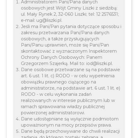
Administratorem Pani/Pana danych
źródło: GUS, NSP 2021
osobowych jest Wójt Gminy Liszki z siedzibą:
ul. Mały Rynek 2, 32-060 Liszki; tel: 12 2576531;
e-mail: ug@liszki.pl.
Jeśli ma Pani/Pan pytania dotyczące sposobu i
zakresu przetwarzania Pani/Pana danych
osobowych, a także przysługujących
Pani/Panu uprawnień, może się Pani/Pan
Wieś położona w Dolinie Sanki, otoczona
skontaktować z wyznaczonym Inspektorem
zalesionymi wzgórzami. Przed 1357 r. jedna część
Ochrony Danych Osobowych: Panem
Grzegorzem Szajerką. Mail to: iod@liszki.pl.
wsi należała do klasztoru Benedyktynów z Tyńca i
Dane osobowe przetwarzane są na podstawie
nazywała się Bączynem, później Baczynem
art. 6 ust. 1 lit. c) RODO - w celu wypełnienia
obowiązku prawnego ciążącego na
Morawickim. Druga część należała do możnego
administratorze, na podstawie art. 6 ust. 1 lit. e)
rodu Tęczyńskich. Nazywano ją Lopanowa a
RODO - w celu wykonania zadań
później Baczyn Brzoskwiński. Pod koniec XV w.
realizowanych w interesie publicznym lub w
ramach sprawowania władzy publicznej
Część tyniecka podupadła i opustoszała. Po
powierzonej administratorowi.
rozbiorach Polski cała wieś znalazła się w składzie
Dane udostępniane są wyłącznie podmiotom
upoważnionym na mocy przepisów prawa.
tzw. Hrabstwa Tęczyńskiego. Przez długie lata
Dane będą przechowywane do chwili realizacji
Baczyn znany był z dużego stawu, który zasilany
zadania, do którego zostały zebrana, a