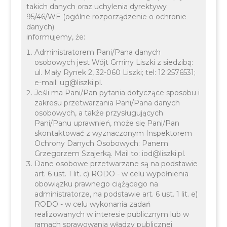
takich danych oraz uchylenia dyrektywy
95/46/WE (ogólne rozporządzenie o ochronie
danych)
informujemy, że:
Administratorem Pani/Pana danych
osobowych jest Wójt Gminy Liszki z siedzibą:
08 CZERWCA 2026
INFORMACJE
OŚWIATA
ul. Mały Rynek 2, 32-060 Liszki; tel: 12 2576531;
e-mail: ug@liszki.pl.
Jeśli ma Pani/Pan pytania dotyczące sposobu i
zakresu przetwarzania Pani/Pana danych
osobowych, a także przysługujących
Pani/Panu uprawnień, może się Pani/Pan
skontaktować z wyznaczonym Inspektorem
Ochrony Danych Osobowych: Panem
Grzegorzem Szajerką. Mail to: iod@liszki.pl.
Dane osobowe przetwarzane są na podstawie
art. 6 ust. 1 lit. c) RODO - w celu wypełnienia
obowiązku prawnego ciążącego na
administratorze, na podstawie art. 6 ust. 1 lit. e)
RODO - w celu wykonania zadań
realizowanych w interesie publicznym lub w
ramach sprawowania władzy publicznej