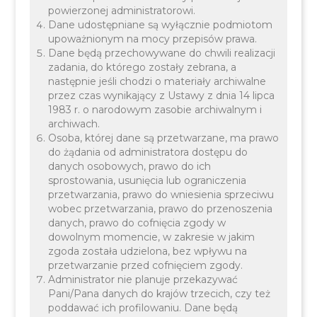
powierzonej administratorowi.
Dane udostępniane są wyłącznie podmiotom
upoważnionym na mocy przepisów prawa.
Dane będą przechowywane do chwili realizacji
zadania, do którego zostały zebrana, a
następnie jeśli chodzi o materiały archiwalne
Pierwsze zajęcia
przez czas wynikający z Ustawy z dnia 14 lipca
1983 r. o narodowym zasobie archiwalnym i
specjalistyczne dla dzieci
archiwach.
Osoba, której dane są przetwarzane, ma prawo
w ramach projektu pn.
do żądania od administratora dostępu do
danych osobowych, prawo do ich
„Tworzenie nowych
sprostowania, usunięcia lub ograniczenia
przetwarzania, prawo do wniesienia sprzeciwu
miejsc przedszkolnych w
wobec przetwarzania, prawo do przenoszenia
danych, prawo do cofnięcia zgody w
placówkach oświatowych
dowolnym momencie, w zakresie w jakim
zgoda została udzielona, bez wpływu na
Gminy Liszki wraz z
przetwarzanie przed cofnięciem zgody.
Administrator nie planuje przekazywać
edukacją włączającą i
Pani/Pana danych do krajów trzecich, czy też
poddawać ich profilowaniu. Dane będą
realizacją zadań