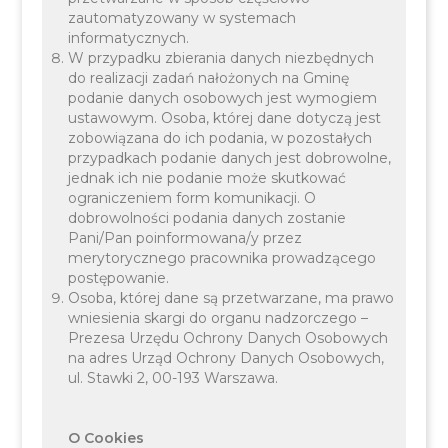
zautomatyzowany w systemach
informatycznych.
Miejsce: Zalew Kryspinów przy wejściu nr 1
W przypadku zbierania danych niezbędnych
do realizacji zadań nałożonych na Gminę
podanie danych osobowych jest wymogiem
Co czeka na Was w programie?
ustawowym. Osoba, której dane dotyczą jest
Przygotowaliśmy dla Was strefy pokazowych oraz
zobowiązana do ich podania, w pozostałych
interaktywnych stacji edukacyjnych:
przypadkach podanie danych jest dobrowolne,
jednak ich nie podanie może skutkować
Pokaz akcji ratowniczo-gaśniczej- zobaczcie
ograniczeniem form komunikacji. O
profesjonalistów w akcji!
dobrowolności podania danych zostanie
Pani/Pan poinformowana/y przez
Akcja ratownicza z udziałem arborysty – unikalne
merytorycznego pracownika prowadzącego
pokazy na wysokościach.
postępowanie.
Strefa bezpieczeństwa motocyklowego –
Osoba, której dane są przetwarzane, ma prawo
wniesienia skargi do organu nadzorczego –
bezpieczna jazda i pierwsza pomoc.
Prezesa Urzędu Ochrony Danych Osobowych
Prawdy i mity o utonięciu – kluczowa wiedza przed
na adres Urząd Ochrony Danych Osobowych,
ul. Stawki 2, 00-193 Warszawa.
zbliżającymi się wakacjami.
O Cookies