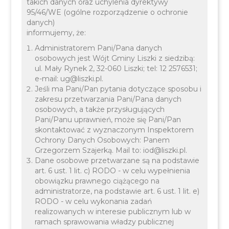
RatujeMY - Akcja i
takich danych oraz uchylenia dyrektywy
95/46/WE (ogólne rozporządzenie o ochronie
Edukacja vol.2
danych)
informujemy, że:
Administratorem Pani/Pana danych
osobowych jest Wójt Gminy Liszki z siedzibą:
ul. Mały Rynek 2, 32-060 Liszki; tel: 12 2576531;
e-mail: ug@liszki.pl.
Jeśli ma Pani/Pan pytania dotyczące sposobu i
zakresu przetwarzania Pani/Pana danych
osobowych, a także przysługujących
Pani/Panu uprawnień, może się Pani/Pan
skontaktować z wyznaczonym Inspektorem
Ochrony Danych Osobowych: Panem
Grzegorzem Szajerką. Mail to: iod@liszki.pl.
Dane osobowe przetwarzane są na podstawie
art. 6 ust. 1 lit. c) RODO - w celu wypełnienia
Wójt Gminy Liszki Wojciech Starowicz, serdecznie
obowiązku prawnego ciążącego na
zaprasza wszystkich mieszkańców na wyjątkowy
administratorze, na podstawie art. 6 ust. 1 lit. e)
RODZINNY PIKNIK ZE SŁUŻBAMI
RODO - w celu wykonania zadań
realizowanych w interesie publicznym lub w
RATOWNICZYMI!
ramach sprawowania władzy publicznej