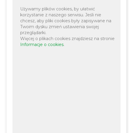
Używamy plików cookies, by ułatwić
korzystanie z naszego serwisu. Jeśli nie
chcesz, aby pliki cookies były zapisywane na
Twoim dysku zmień ustawienia swojej
przeglądarki.
Więcej o plikach cookies znajdziesz na stronie
Sekcja edukacyjna
Informacje o cookies
.
Zadławienia, oparzenia, rany i urazy – jak pomóc na
miejscu?
Resuscytacja (RKO) z użyciem AED u dorosłych
oraz u dzieci.
Tamowanie krwotoków i trenażer gaśniczy.
Postępowanie w anafilaksji oraz rozmowa z
dyspozytorem medycznym (jak skutecznie
wezwać pomoc?).
...oraz wiele innych atrakcji dla całych rodzin!