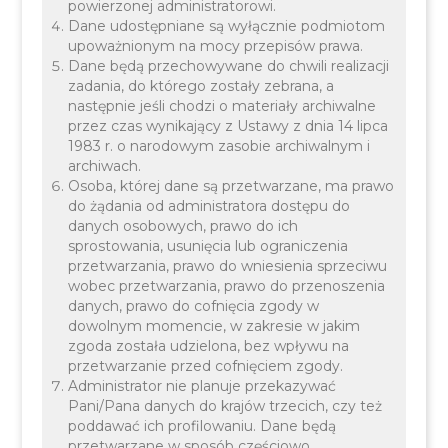
powierzonej administratorowi.
Dane udostępniane są wyłącznie podmiotom
To nie będzie zwykły piknik! Stawiamy przede
upoważnionym na mocy przepisów prawa.
wszystkim na edukację i praktyczne umiejętności,
Dane będą przechowywane do chwili realizacji
które mogą okazać się bezcenne w sytuacji
zadania, do którego zostały zebrana, a
następnie jeśli chodzi o materiały archiwalne
zagrożenia życia. Chcemy, aby każdy, od
przez czas wynikający z Ustawy z dnia 14 lipca
najmłodszego do najstarszego wiedział, jak
1983 r. o narodowym zasobie archiwalnym i
archiwach.
prawidłowo zareagować, gdy liczą się sekundy!
Osoba, której dane są przetwarzane, ma prawo
do żądania od administratora dostępu do
danych osobowych, prawo do ich
sprostowania, usunięcia lub ograniczenia
przetwarzania, prawo do wniesienia sprzeciwu
wobec przetwarzania, prawo do przenoszenia
danych, prawo do cofnięcia zgody w
dowolnym momencie, w zakresie w jakim
zgoda została udzielona, bez wpływu na
przetwarzanie przed cofnięciem zgody.
Kiedy i gdzie?
Administrator nie planuje przekazywać
Pani/Pana danych do krajów trzecich, czy też
Data: 21 czerwca 2026 r.
poddawać ich profilowaniu. Dane będą
Godzina: 15:00 – 19:00
przetwarzane w sposób częściowo