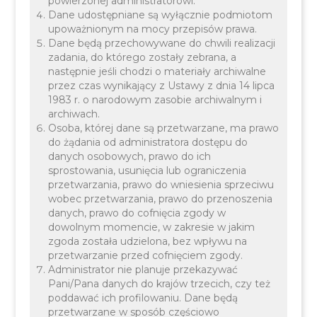
powierzonej administratorowi.
Dane udostępniane są wyłącznie podmiotom
upoważnionym na mocy przepisów prawa.
Dane będą przechowywane do chwili realizacji
zadania, do którego zostały zebrana, a
następnie jeśli chodzi o materiały archiwalne
Informujemy, że zgodnie z Zarządzeniem Wójta
przez czas wynikający z Ustawy z dnia 14 lipca
1983 r. o narodowym zasobie archiwalnym i
Gminy Liszki,
dzień 5 czerwca 2026 r. (piątek)
archiwach.
został ustalony dniem wolnym od pracy dla
Osoba, której dane są przetwarzane, ma prawo
wszystkich pracowników urzędu.
do żądania od administratora dostępu do
danych osobowych, prawo do ich
W związku z tym w tym dniu Urząd Gminy Liszki
sprostowania, usunięcia lub ograniczenia
będzie nieczynny.
przetwarzania, prawo do wniesienia sprzeciwu
wobec przetwarzania, prawo do przenoszenia
danych, prawo do cofnięcia zgody w
dowolnym momencie, w zakresie w jakim
zgoda została udzielona, bez wpływu na
przetwarzanie przed cofnięciem zgody.
Administrator nie planuje przekazywać
Pani/Pana danych do krajów trzecich, czy też
poddawać ich profilowaniu. Dane będą
przetwarzane w sposób częściowo