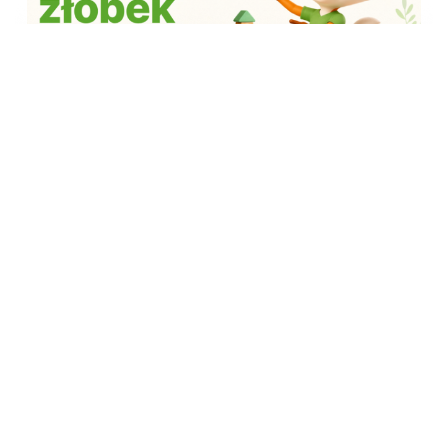
04.08.2026
INFORMACJE
OŚWIATA
MIESZKANIEC
Informacja o możliwości składania wstępnych
deklaracji zgłoszenia dziecka do Samorządowego
Żłobka w Morawicy