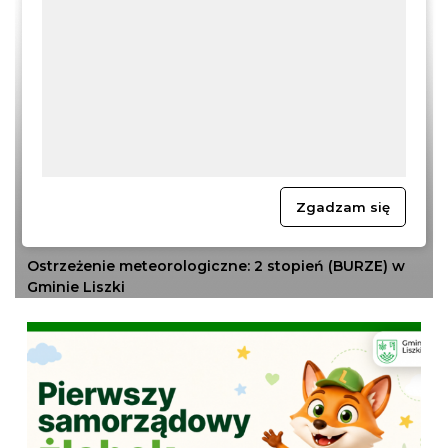
06.08.2026
INFORMACJE
MIESZKANIEC
Zgadzam się
Ostrzeżenie meteorologiczne: 2 stopień (BURZE) w
Gminie Liszki