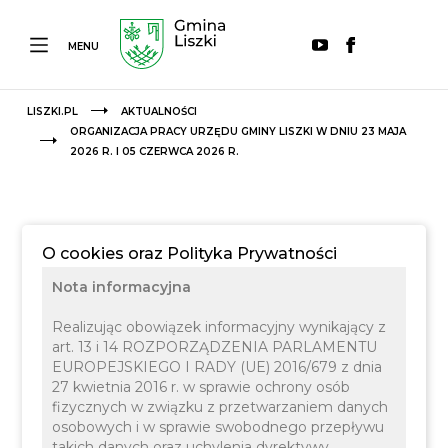
MENU
LISZKI.PL
AKTUALNOŚCI
ORGANIZACJA PRACY URZĘDU GMINY LISZKI W DNIU 23 MAJA
2026 R. I 05 CZERWCA 2026 R.
O cookies oraz Polityka Prywatności
Nota informacyjna
Realizując obowiązek informacyjny wynikający z
art. 13 i 14 ROZPORZĄDZENIA PARLAMENTU
EUROPEJSKIEGO I RADY (UE) 2016/679 z dnia
27 kwietnia 2016 r. w sprawie ochrony osób
fizycznych w związku z przetwarzaniem danych
osobowych i w sprawie swobodnego przepływu
06 MAJA 2026
INFORMACJE
takich danych oraz uchylenia dyrektywy