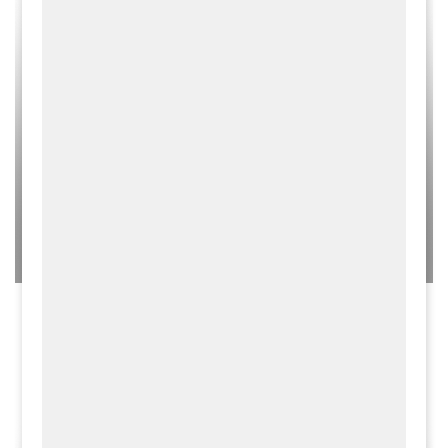
06.08.2026
INFORMACJE
MIESZKANIEC
Spotkanie otwarte w ramach konsultacji
społecznych projektu Planu Ogólnego Gminy Liszki -
04.08.2026 r.