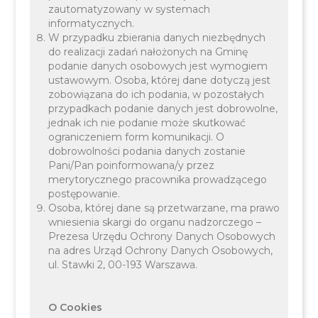
zautomatyzowany w systemach
Jednocześnie informujemy, że w dniu
23 maja
informatycznych.
2026 r. (sobota
) Urząd Gminy będzie otwarty w
W przypadku zbierania danych niezbędnych
godzinach od
7:30 do 13:00.
do realizacji zadań nałożonych na Gminę
podanie danych osobowych jest wymogiem
Prosimy o uwzględnienie tej zmiany przy
ustawowym. Osoba, której dane dotyczą jest
planowaniu wizyt i załatwianiu spraw w naszym
zobowiązana do ich podania, w pozostałych
przypadkach podanie danych jest dobrowolne,
urzędzie.
jednak ich nie podanie może skutkować
ograniczeniem form komunikacji. O
dobrowolności podania danych zostanie
Pani/Pan poinformowana/y przez
merytorycznego pracownika prowadzącego
postępowanie.
Osoba, której dane są przetwarzane, ma prawo
wniesienia skargi do organu nadzorczego –
Prezesa Urzędu Ochrony Danych Osobowych
na adres Urząd Ochrony Danych Osobowych,
Załącznik:
ul. Stawki 2, 00-193 Warszawa.
Zarzadzenie nr SA.120.38.2026 z dnia 30
kwietnia 2026 r.
O Cookies