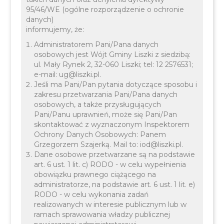
95/46/WE (ogólne rozporządzenie o ochronie
danych)
informujemy, że:
Administratorem Pani/Pana danych
osobowych jest Wójt Gminy Liszki z siedzibą:
ul. Mały Rynek 2, 32-060 Liszki; tel: 12 2576531;
e-mail: ug@liszki.pl.
Organizacja pracy Urzędu
Jeśli ma Pani/Pan pytania dotyczące sposobu i
zakresu przetwarzania Pani/Pana danych
Gminy Liszki w dniu 23
osobowych, a także przysługujących
Pani/Panu uprawnień, może się Pani/Pan
maja 2026 r. i 05 czerwca
skontaktować z wyznaczonym Inspektorem
2026 r.
Ochrony Danych Osobowych: Panem
Grzegorzem Szajerką. Mail to: iod@liszki.pl.
Dane osobowe przetwarzane są na podstawie
art. 6 ust. 1 lit. c) RODO - w celu wypełnienia
obowiązku prawnego ciążącego na
administratorze, na podstawie art. 6 ust. 1 lit. e)
RODO - w celu wykonania zadań
realizowanych w interesie publicznym lub w
ramach sprawowania władzy publicznej