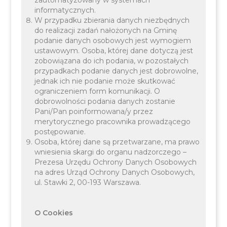
zautomatyzowany w systemach
informatycznych.
W przypadku zbierania danych niezbędnych
do realizacji zadań nałożonych na Gminę
Zarządzenie nr SA.120.32.2025
podanie danych osobowych jest wymogiem
Wójta Gminy Liszki z dnia 9 kwietnia
ustawowym. Osoba, której dane dotyczą jest
zobowiązana do ich podania, w pozostałych
2025 r.
przypadkach podanie danych jest dobrowolne,
jednak ich nie podanie może skutkować
ograniczeniem form komunikacji. O
dobrowolności podania danych zostanie
Pani/Pan poinformowana/y przez
merytorycznego pracownika prowadzącego
postępowanie.
Osoba, której dane są przetwarzane, ma prawo
wniesienia skargi do organu nadzorczego –
Prezesa Urzędu Ochrony Danych Osobowych
na adres Urząd Ochrony Danych Osobowych,
ul. Stawki 2, 00-193 Warszawa.
O Cookies