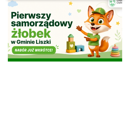
04.08.2026
INFORMACJE
OŚWIATA
MIESZKANIEC
Informacja o możliwości składania wstępnych
deklaracji zgłoszenia dziecka do Samorządowego
Żłobka w Morawicy