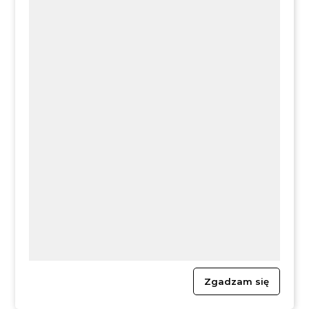
06.08.2026
INFORMACJE
MIESZKANIEC
Ostrzeżenie meteorologiczne: 2 stopień (BURZE) w
Gminie Liszki
Zgadzam się