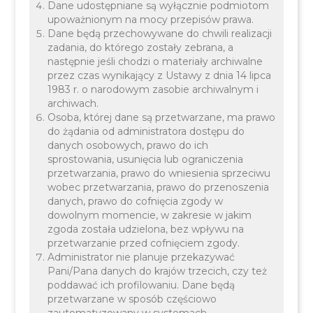
Dane udostępniane są wyłącznie podmiotom
Informujemy, że 2 maja 2025 r. Urząd Gminy Liszki
upoważnionym na mocy przepisów prawa.
Dane będą przechowywane do chwili realizacji
będzie nieczynny. Kasa Urzędu będzie zamknięta.
zadania, do którego zostały zebrana, a
następnie jeśli chodzi o materiały archiwalne
przez czas wynikający z Ustawy z dnia 14 lipca
1983 r. o narodowym zasobie archiwalnym i
archiwach.
Osoba, której dane są przetwarzane, ma prawo
do żądania od administratora dostępu do
danych osobowych, prawo do ich
sprostowania, usunięcia lub ograniczenia
Za utrudnienia przepraszamy.
przetwarzania, prawo do wniesienia sprzeciwu
wobec przetwarzania, prawo do przenoszenia
danych, prawo do cofnięcia zgody w
dowolnym momencie, w zakresie w jakim
zgoda została udzielona, bez wpływu na
przetwarzanie przed cofnięciem zgody.
Administrator nie planuje przekazywać
Pani/Pana danych do krajów trzecich, czy też
poddawać ich profilowaniu. Dane będą
przetwarzane w sposób częściowo
Załącznik: