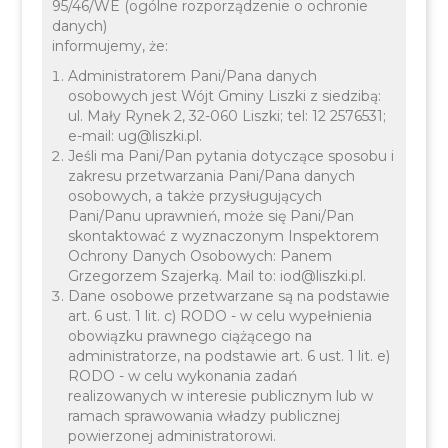
95/46/WE (ogólne rozporządzenie o ochronie
danych)
informujemy, że:
Administratorem Pani/Pana danych
osobowych jest Wójt Gminy Liszki z siedzibą:
Organizacja pracy Urzędu
ul. Mały Rynek 2, 32-060 Liszki; tel: 12 2576531;
e-mail: ug@liszki.pl.
Gminy Liszki w dniu 2
Jeśli ma Pani/Pan pytania dotyczące sposobu i
zakresu przetwarzania Pani/Pana danych
maja 2025 r.
osobowych, a także przysługujących
Pani/Panu uprawnień, może się Pani/Pan
skontaktować z wyznaczonym Inspektorem
Ochrony Danych Osobowych: Panem
Grzegorzem Szajerką. Mail to: iod@liszki.pl.
Dane osobowe przetwarzane są na podstawie
art. 6 ust. 1 lit. c) RODO - w celu wypełnienia
obowiązku prawnego ciążącego na
administratorze, na podstawie art. 6 ust. 1 lit. e)
RODO - w celu wykonania zadań
realizowanych w interesie publicznym lub w
ramach sprawowania władzy publicznej
powierzonej administratorowi.