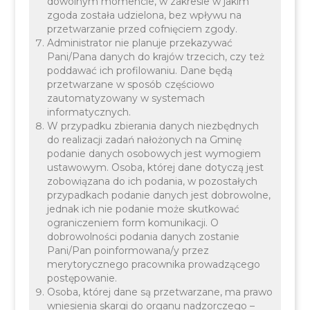
W piątkowe przedpołudnie 10 listopada, w
dowolnym momencie, w zakresie w jakim
zgoda została udzielona, bez wpływu na
przeddzień 105 rocznicy Odzyskania przez Polskę
przetwarzanie przed cofnięciem zgody.
Niepodległości, w Szkole Podstawowej im. Księcia
Administrator nie planuje przekazywać
Pani/Pana danych do krajów trzecich, czy też
Józefa Poniatowskiego w Mnikowie, świętowaliśmy
poddawać ich profilowaniu. Dane będą
śpiewem tę jakże ważną dla każdego z nas
przetwarzane w sposób częściowo
rocznicę. Po długiej pandemicznej przerwie
zautomatyzowany w systemach
informatycznych.
powrócił do kalendarium Gminy Lisieckiej Gminny
W przypadku zbierania danych niezbędnych
Przegląd Pieśni Patriotycznych.
do realizacji zadań nałożonych na Gminę
podanie danych osobowych jest wymogiem
ustawowym. Osoba, której dane dotyczą jest
zobowiązana do ich podania, w pozostałych
przypadkach podanie danych jest dobrowolne,
jednak ich nie podanie może skutkować
ograniczeniem form komunikacji. O
dobrowolności podania danych zostanie
Pani/Pan poinformowana/y przez
merytorycznego pracownika prowadzącego
postępowanie.
Osoba, której dane są przetwarzane, ma prawo
wniesienia skargi do organu nadzorczego –