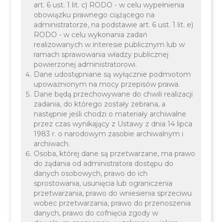
art. 6 ust. 1 lit. c) RODO - w celu wypełnienia
nasz Ród…” - Mników
obowiązku prawnego ciążącego na
administratorze, na podstawie art. 6 ust. 1 lit. e)
2023
RODO - w celu wykonania zadań
realizowanych w interesie publicznym lub w
ramach sprawowania władzy publicznej
powierzonej administratorowi.
Dane udostępniane są wyłącznie podmiotom
upoważnionym na mocy przepisów prawa.
Dane będą przechowywane do chwili realizacji
zadania, do którego zostały zebrana, a
następnie jeśli chodzi o materiały archiwalne
przez czas wynikający z Ustawy z dnia 14 lipca
1983 r. o narodowym zasobie archiwalnym i
archiwach.
Osoba, której dane są przetwarzane, ma prawo
do żądania od administratora dostępu do
danych osobowych, prawo do ich
sprostowania, usunięcia lub ograniczenia
przetwarzania, prawo do wniesienia sprzeciwu
wobec przetwarzania, prawo do przenoszenia
danych, prawo do cofnięcia zgody w