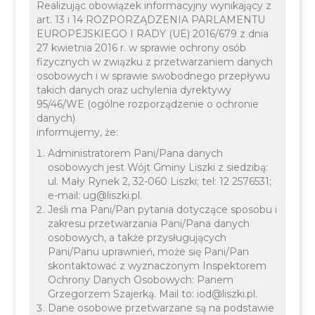
Realizując obowiązek informacyjny wynikający z
art. 13 i 14 ROZPORZĄDZENIA PARLAMENTU
EUROPEJSKIEGO I RADY (UE) 2016/679 z dnia
27 kwietnia 2016 r. w sprawie ochrony osób
fizycznych w związku z przetwarzaniem danych
osobowych i w sprawie swobodnego przepływu
takich danych oraz uchylenia dyrektywy
95/46/WE (ogólne rozporządzenie o ochronie
15 LISTOPADA 2023
INFORMACJE
KULTURA
OŚWIATA
danych)
informujemy, że:
Administratorem Pani/Pana danych
osobowych jest Wójt Gminy Liszki z siedzibą:
ul. Mały Rynek 2, 32-060 Liszki; tel: 12 2576531;
e-mail: ug@liszki.pl.
Jeśli ma Pani/Pan pytania dotyczące sposobu i
zakresu przetwarzania Pani/Pana danych
osobowych, a także przysługujących
Pani/Panu uprawnień, może się Pani/Pan
skontaktować z wyznaczonym Inspektorem
Gminny Przegląd Pieśni
Ochrony Danych Osobowych: Panem
Grzegorzem Szajerką. Mail to: iod@liszki.pl.
Patriotycznych „Skąd
Dane osobowe przetwarzane są na podstawie