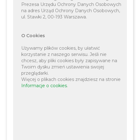
Prezesa Urzędu Ochrony Danych Osobowych
na adres Urząd Ochrony Danych Osobowych,
ul. Stawki 2, 00-193 Warszawa.
Na scenie mnikowskiej szkoły stanęły zespoły
złożone z blisko 240 chłopców i dziewczynek.
O Cookies
Uczniowie pod okiem swoich nauczycieli,
opiekunów artystycznych, zaprezentowali przy
Używamy plików cookies, by ułatwić
dźwiękach pianina, skrzypiec, trąbki, instrumentów
korzystanie z naszego serwisu. Jeśli nie
chcesz, aby pliki cookies były zapisywane na
perkusyjnych oraz gitar liczne utwory o tematyce
Twoim dysku zmień ustawienia swojej
patriotycznej. Jedną z najpopularniejszych pieśni
przeglądarki.
Więcej o plikach cookies znajdziesz na stronie
tego roku była „Szara Piechota”,a zaraz za nią
Informacje o cookies
.
utwór współczesny „Żeby Polska Była Polską”.
Uroczystość rozpoczęła się oficjalnym
przedstawieniem i wprowadzeniem reprezentacji
szkół podstawowych z Cholerzyna, Czułowa,
Jeziorzan, Kryspinowa, Liszek, Mnikowa, Piekar,
Rącznej, Kaszowa nr 1 i nr 2. Harcerki z Mnikowa