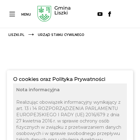
MENU
LISZKI.PL
URZĄD STANU CYWILNEGO
O cookies oraz Polityka Prywatności
Nota informacyjna
Realizując obowiązek informacyjny wynikający z
art. 13 i 14 ROZPORZĄDZENIA PARLAMENTU
EUROPEJSKIEGO I RADY (UE) 2016/679 z dnia
27 kwietnia 2016 r. w sprawie ochrony osób
22 CZERWCA 2021
INFORMACJE
fizycznych w związku z przetwarzaniem danych
osobowych i w sprawie swobodnego przepływu
takich danych oraz uchylenia dyrektywy