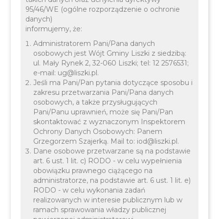
95/46/WE (ogólne rozporządzenie o ochronie
danych)
informujemy, że:
Administratorem Pani/Pana danych
osobowych jest Wójt Gminy Liszki z siedzibą:
Urząd Stanu Cywilnego
ul. Mały Rynek 2, 32-060 Liszki; tel: 12 2576531;
e-mail: ug@liszki.pl.
Jeśli ma Pani/Pan pytania dotyczące sposobu i
zakresu przetwarzania Pani/Pana danych
osobowych, a także przysługujących
Pani/Panu uprawnień, może się Pani/Pan
skontaktować z wyznaczonym Inspektorem
Ochrony Danych Osobowych: Panem
Grzegorzem Szajerką. Mail to: iod@liszki.pl.
Dane osobowe przetwarzane są na podstawie
art. 6 ust. 1 lit. c) RODO - w celu wypełnienia
obowiązku prawnego ciążącego na
administratorze, na podstawie art. 6 ust. 1 lit. e)
RODO - w celu wykonania zadań
realizowanych w interesie publicznym lub w
ramach sprawowania władzy publicznej