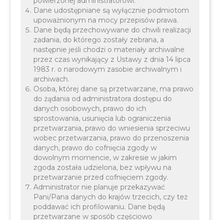
powierzonej administratorowi.
Dane udostępniane są wyłącznie podmiotom
Urząd Stanu Cywilnego w Liszkach
upoważnionym na mocy przepisów prawa.
Siedziba: Urząd Gminy w Liszkach, ul. Mały Rynek
Dane będą przechowywane do chwili realizacji
zadania, do którego zostały zebrana, a
2, parter, pok. 2
następnie jeśli chodzi o materiały archiwalne
przez czas wynikający z Ustawy z dnia 14 lipca
Godziny otwarcia:
1983 r. o narodowym zasobie archiwalnym i
archiwach.
poniedziałek 8.00 - 17.00
Osoba, której dane są przetwarzane, ma prawo
od wtorku do czwartku 7.30 – 15.30
do żądania od administratora dostępu do
danych osobowych, prawo do ich
piątek 7.30 - 14.30
sprostowania, usunięcia lub ograniczenia
przetwarzania, prawo do wniesienia sprzeciwu
wobec przetwarzania, prawo do przenoszenia
danych, prawo do cofnięcia zgody w
dowolnym momencie, w zakresie w jakim
zgoda została udzielona, bez wpływu na
przetwarzanie przed cofnięciem zgody.
Administrator nie planuje przekazywać
Pani/Pana danych do krajów trzecich, czy też
poddawać ich profilowaniu. Dane będą
Godziny przyjmowania stron:
przetwarzane w sposób częściowo