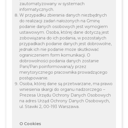
poniedziałek 8.00 - 16.45
zautomatyzowany w systemach
informatycznych.
od wtorku do czwartku 7.30 – 15.15
W przypadku zbierania danych niezbędnych
piątek 7.30 - 14.15
do realizacji zadań nałożonych na Gminę
podanie danych osobowych jest wymogiem
ustawowym. Osoba, której dane dotyczą jest
zobowiązana do ich podania, w pozostałych
przypadkach podanie danych jest dobrowolne,
jednak ich nie podanie może skutkować
ograniczeniem form komunikacji. O
dobrowolności podania danych zostanie
Pani/Pan poinformowana/y przez
merytorycznego pracownika prowadzącego
postępowanie.
Kontakt:
Osoba, której dane są przetwarzane, ma prawo
Kierownik Urzędu Stanu Cywilnego - Katarzyna
wniesienia skargi do organu nadzorczego –
Strojny tel. bezpośredni 12/257 65 37
Prezesa Urzędu Ochrony Danych Osobowych
na adres Urząd Ochrony Danych Osobowych,
Zastępca Kierownika Urzędu Stanu Cywilnego -
ul. Stawki 2, 00-193 Warszawa.
Joanna Krupa tel. bezpośredni 12/257 65 66
O Cookies