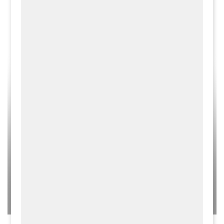
06.08.2026
INFORMACJE
MIESZKANIEC
Spotkanie otwarte w ramach konsultacji
społecznych projektu Planu Ogólnego Gminy Liszki -
04.08.2026 r.