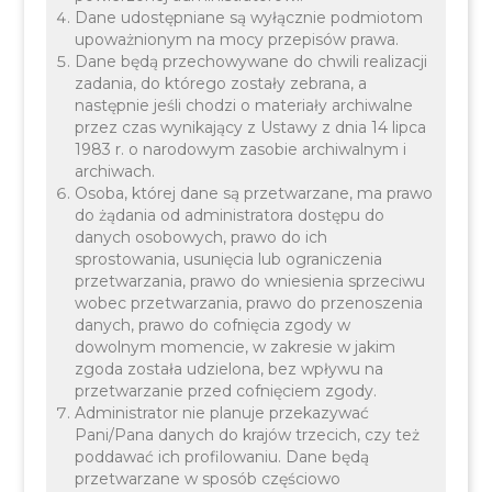
Dane udostępniane są wyłącznie podmiotom
upoważnionym na mocy przepisów prawa.
Dane będą przechowywane do chwili realizacji
zadania, do którego zostały zebrana, a
następnie jeśli chodzi o materiały archiwalne
przez czas wynikający z Ustawy z dnia 14 lipca
1983 r. o narodowym zasobie archiwalnym i
Wszystkie
Informacje
Kultura
Oświata
archiwach.
Sport i turystyka
Inne
Osoba, której dane są przetwarzane, ma prawo
do żądania od administratora dostępu do
danych osobowych, prawo do ich
sprostowania, usunięcia lub ograniczenia
przetwarzania, prawo do wniesienia sprzeciwu
wobec przetwarzania, prawo do przenoszenia
danych, prawo do cofnięcia zgody w
dowolnym momencie, w zakresie w jakim
zgoda została udzielona, bez wpływu na
przetwarzanie przed cofnięciem zgody.
Administrator nie planuje przekazywać
22 PAŹDZIERNIKA 2025
OŚWIATA
Pani/Pana danych do krajów trzecich, czy też
INWESTYCJE I INFRASTRUKTURA
poddawać ich profilowaniu. Dane będą
przetwarzane w sposób częściowo