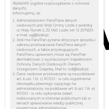
Oś
95/46/WE (ogólne rozporządzenie o ochronie
danych)
informujemy, że:
Administratorem Pani/Pana danych
osobowych jest Wójt Gminy Liszki z siedzibą:
ul. Mały Rynek 2, 32-060 Liszki; tel: 12 2576531;
e-mail: ug@liszki.pl.
Jeśli ma Pani/Pan pytania dotyczące sposobu i
zakresu przetwarzania Pani/Pana danych
osobowych, a także przysługujących
Pani/Panu uprawnień, może się Pani/Pan
skontaktować z wyznaczonym Inspektorem
Ochrony Danych Osobowych: Panem
Grzegorzem Szajerką. Mail to: iod@liszki.pl.
Dane osobowe przetwarzane są na podstawie
Wpisz szukaną frazę
art. 6 ust. 1 lit. c) RODO - w celu wypełnienia
obowiązku prawnego ciążącego na
administratorze, na podstawie art. 6 ust. 1 lit. e)
RODO - w celu wykonania zadań
realizowanych w interesie publicznym lub w
ramach sprawowania władzy publicznej
powierzonej administratorowi.