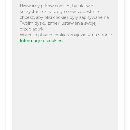
Używamy plików cookies, by ułatwić
korzystanie z naszego serwisu. Jeśli nie
chcesz, aby pliki cookies były zapisywane na
06 PAŹDZIERNIKA 2025
INFORMACJE
OŚWIATA
Twoim dysku zmień ustawienia swojej
przeglądarki.
Więcej o plikach cookies znajdziesz na stronie
Informacje o cookies
.
150-lecie Szkoły Podstawowej im. Antoniego
Sewiołka w Czułowie
20 MARCA 2025
INFORMACJE
OŚWIATA