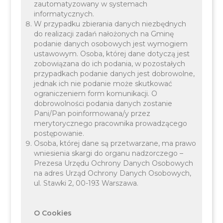
zautomatyzowany w systemach
informatycznych.
W przypadku zbierania danych niezbędnych
do realizacji zadań nałożonych na Gminę
podanie danych osobowych jest wymogiem
ustawowym. Osoba, której dane dotyczą jest
Uroczyste otwarcie nowego skrzydła Szkoły
zobowiązana do ich podania, w pozostałych
Podstawowej im. Jana Długosza w Piekarach
przypadkach podanie danych jest dobrowolne,
jednak ich nie podanie może skutkować
ograniczeniem form komunikacji. O
dobrowolności podania danych zostanie
16 PAŹDZIERNIKA 2025
OŚWIATA
Pani/Pan poinformowana/y przez
merytorycznego pracownika prowadzącego
postępowanie.
Osoba, której dane są przetwarzane, ma prawo
wniesienia skargi do organu nadzorczego –
Prezesa Urzędu Ochrony Danych Osobowych
na adres Urząd Ochrony Danych Osobowych,
ul. Stawki 2, 00-193 Warszawa.
Gmina Liszki przystąpiła do Małopolskiego
Systemu Wspierania Transformacji Cyfrowej
Szkół
O Cookies