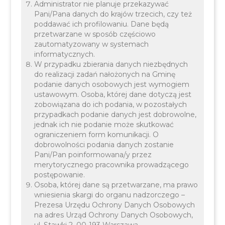
Administrator nie planuje przekazywać
Pani/Pana danych do krajów trzecich, czy też
poddawać ich profilowaniu. Dane będą
przetwarzane w sposób częściowo
zautomatyzowany w systemach
informatycznych.
W przypadku zbierania danych niezbędnych
do realizacji zadań nałożonych na Gminę
podanie danych osobowych jest wymogiem
ustawowym. Osoba, której dane dotyczą jest
zobowiązana do ich podania, w pozostałych
przypadkach podanie danych jest dobrowolne,
Przedsiębiorcy posiadający licencje wydane przed
jednak ich nie podanie może skutkować
dniem 17.09.2023 r. są obowiązani w terminie do
ograniczeniem form komunikacji. O
dobrowolności podania danych zostanie
dnia 31 marca 2024 r. w formie pisemnej, w postaci
Pani/Pan poinformowana/y przez
papierowej lub elektronicznej przedłożyć
merytorycznego pracownika prowadzącego
organowi, który udzielił licencji dokumenty
postępowanie.
Osoba, której dane są przetwarzane, ma prawo
potwierdzające spełnienie wymagań określonych
wniesienia skargi do organu nadzorczego –
w art. 6 ust. 1 pkt 2 i art. 8 ust. 3 pkt 3a ustawy z
Prezesa Urzędu Ochrony Danych Osobowych
na adres Urząd Ochrony Danych Osobowych,
dnia 6 września 2001 r. o transporcie drogowym
ul. Stawki 2, 00-193 Warszawa.