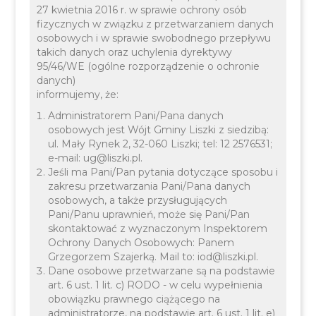
27 kwietnia 2016 r. w sprawie ochrony osób
fizycznych w związku z przetwarzaniem danych
11 MARCA 2024
INFORMACJE
osobowych i w sprawie swobodnego przepływu
takich danych oraz uchylenia dyrektywy
95/46/WE (ogólne rozporządzenie o ochronie
danych)
informujemy, że:
Administratorem Pani/Pana danych
osobowych jest Wójt Gminy Liszki z siedzibą:
ul. Mały Rynek 2, 32-060 Liszki; tel: 12 2576531;
e-mail: ug@liszki.pl.
Jeśli ma Pani/Pan pytania dotyczące sposobu i
Weryfikacja licencji TAXI
zakresu przetwarzania Pani/Pana danych
osobowych, a także przysługujących
do końca marca 2024 r.
Pani/Panu uprawnień, może się Pani/Pan
skontaktować z wyznaczonym Inspektorem
Ochrony Danych Osobowych: Panem
Grzegorzem Szajerką. Mail to: iod@liszki.pl.
Dane osobowe przetwarzane są na podstawie
art. 6 ust. 1 lit. c) RODO - w celu wypełnienia
obowiązku prawnego ciążącego na
administratorze, na podstawie art. 6 ust. 1 lit. e)