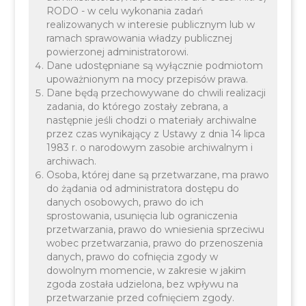
RODO - w celu wykonania zadań
realizowanych w interesie publicznym lub w
ramach sprawowania władzy publicznej
powierzonej administratorowi.
Dane udostępniane są wyłącznie podmiotom
upoważnionym na mocy przepisów prawa.
Dane będą przechowywane do chwili realizacji
zadania, do którego zostały zebrana, a
następnie jeśli chodzi o materiały archiwalne
Informujemy, że w związku z wejściem w życie art.
przez czas wynikający z Ustawy z dnia 14 lipca
1983 r. o narodowym zasobie archiwalnym i
14 ustawy z dnia 26 maja 2023 r. o zmianie ustawy
archiwach.
- Prawo o ruchu drogowym oraz niektórych innych
Osoba, której dane są przetwarzane, ma prawo
ustaw (Dz. U. z 2023 r., poz. 1123) licencje na
do żądania od administratora dostępu do
danych osobowych, prawo do ich
wykonywanie krajowego transportu drogowego w
sprostowania, usunięcia lub ograniczenia
zakresie przewozu osób taksówką wydane przed
przetwarzania, prawo do wniesienia sprzeciwu
wobec przetwarzania, prawo do przenoszenia
dniem 17.09.2023 r. zachowują ważność do upływu
danych, prawo do cofnięcia zgody w
okresu, na który zostały udzielone, nie dłużej
dowolnym momencie, w zakresie w jakim
jednak niż do dnia 30 czerwca 2024 r.
zgoda została udzielona, bez wpływu na
przetwarzanie przed cofnięciem zgody.