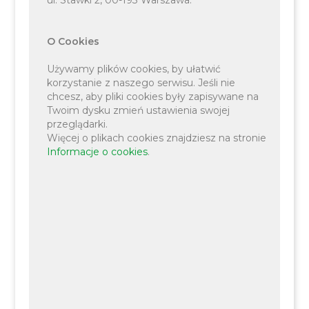
(t.j. Dz. U. z 2022 r. poz. 2201 ze zm.) tj.:
O Cookies
Wniosek o weryfikację
Używamy plików cookies, by ułatwić
korzystanie z naszego serwisu. Jeśli nie
przedsiębiorcy osobiście
chcesz, aby pliki cookies były zapisywane na
wykonującego przewozy i/lub
Twoim dysku zmień ustawienia swojej
przeglądarki.
zgłoszonych kierowców.
Więcej o plikach cookies znajdziesz na stronie
Wykaz kierowców.
Informacje o cookies
.
Zaświadczenie o niekaralności
wydane przez Krajowy Rejestr
Karny opatrzone datą nie
wcześniejszą, niż miesiąc przed
złożeniem wniosku,
potwierdzające, że odpowiednio
przedsiębiorca osobiście
wykonujący przewozy, zatrudnieni