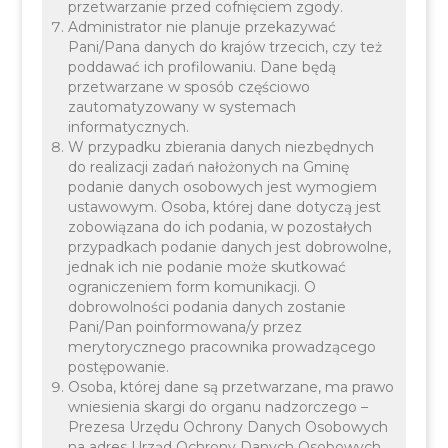
przetwarzanie przed cofnięciem zgody.
Administrator nie planuje przekazywać
Pani/Pana danych do krajów trzecich, czy też
poddawać ich profilowaniu. Dane będą
przetwarzane w sposób częściowo
zautomatyzowany w systemach
informatycznych.
W przypadku zbierania danych niezbędnych
do realizacji zadań nałożonych na Gminę
podanie danych osobowych jest wymogiem
ustawowym. Osoba, której dane dotyczą jest
zobowiązana do ich podania, w pozostałych
przypadkach podanie danych jest dobrowolne,
jednak ich nie podanie może skutkować
Głównym organizatorem tego patriotycznego
ograniczeniem form komunikacji. O
wydarzenia jest Towarzystwo Krzewienia Tradycji
dobrowolności podania danych zostanie
Pani/Pan poinformowana/y przez
Kawalerii Polskiej im. rtm. Witolda Pileckiego w
merytorycznego pracownika prowadzącego
Chrzanowie.
postępowanie.
Osoba, której dane są przetwarzane, ma prawo
wniesienia skargi do organu nadzorczego –
Prezesa Urzędu Ochrony Danych Osobowych
na adres Urząd Ochrony Danych Osobowych,