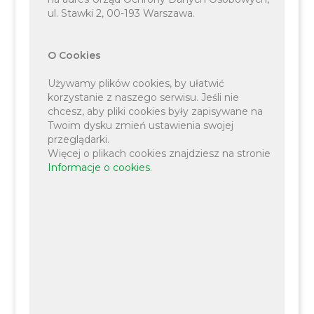
ul. Stawki 2, 00-193 Warszawa.
O Cookies
Używamy plików cookies, by ułatwić
korzystanie z naszego serwisu. Jeśli nie
chcesz, aby pliki cookies były zapisywane na
Twoim dysku zmień ustawienia swojej
Mamy ogromny zaszczyt poinformować, że
przeglądarki.
Więcej o plikach cookies znajdziesz na stronie
wydarzenie to zostało objęte patronatem
Informacje o cookies
.
honorowym przez Wójta Gminy Liszki, a także
przez dzieci Rotmistrza: Zofię Pilecką-Optułowicz
oraz Andrzeja Pileckiego.