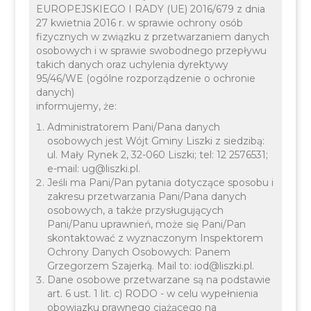
EUROPEJSKIEGO I RADY (UE) 2016/679 z dnia
27 kwietnia 2016 r. w sprawie ochrony osób
fizycznych w związku z przetwarzaniem danych
osobowych i w sprawie swobodnego przepływu
takich danych oraz uchylenia dyrektywy
14 KWIETNIA 2026
INFORMACJE
KULTURA
95/46/WE (ogólne rozporządzenie o ochronie
danych)
informujemy, że:
Administratorem Pani/Pana danych
osobowych jest Wójt Gminy Liszki z siedzibą:
ul. Mały Rynek 2, 32-060 Liszki; tel: 12 2576531;
e-mail: ug@liszki.pl.
Jeśli ma Pani/Pan pytania dotyczące sposobu i
zakresu przetwarzania Pani/Pana danych
osobowych, a także przysługujących
Rajd Konny śladami
Pani/Panu uprawnień, może się Pani/Pan
skontaktować z wyznaczonym Inspektorem
Rotmistrza Witolda
Ochrony Danych Osobowych: Panem
Grzegorzem Szajerką. Mail to: iod@liszki.pl.
Pileckiego w naszej
Dane osobowe przetwarzane są na podstawie
art. 6 ust. 1 lit. c) RODO - w celu wypełnienia
gminie!
obowiązku prawnego ciążącego na