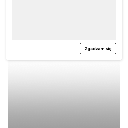
powietrza dla powiatu
Wójewództwa
krakowskiego na dzień
Małopolskiego o
2023-12-08
sporządzeniu projektu
uchwały w sprawi
podziału województwa
małopolskiego na
obwody łowieckie
Zgadzam się