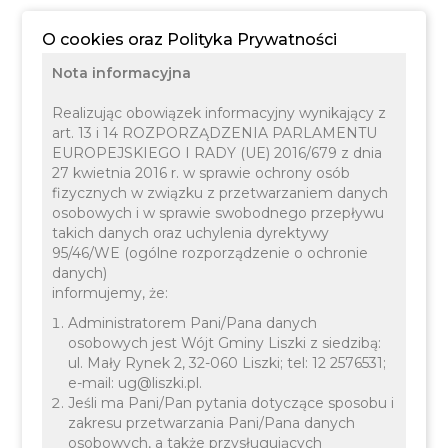
O cookies oraz Polityka Prywatności
Nota informacyjna
Realizując obowiązek informacyjny wynikający z
art. 13 i 14 ROZPORZĄDZENIA PARLAMENTU
EUROPEJSKIEGO I RADY (UE) 2016/679 z dnia
27 kwietnia 2016 r. w sprawie ochrony osób
fizycznych w związku z przetwarzaniem danych
osobowych i w sprawie swobodnego przepływu
takich danych oraz uchylenia dyrektywy
95/46/WE (ogólne rozporządzenie o ochronie
danych)
08 GRUDNIA 2023
INFORMACJE
informujemy, że:
Administratorem Pani/Pana danych
osobowych jest Wójt Gminy Liszki z siedzibą:
ul. Mały Rynek 2, 32-060 Liszki; tel: 12 2576531;
e-mail: ug@liszki.pl.
Jeśli ma Pani/Pan pytania dotyczące sposobu i
zakresu przetwarzania Pani/Pana danych
osobowych, a także przysługujących