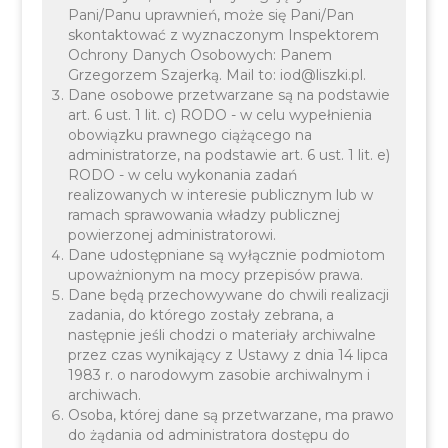
Pani/Panu uprawnień, może się Pani/Pan
skontaktować z wyznaczonym Inspektorem
Ochrony Danych Osobowych: Panem
Grzegorzem Szajerką. Mail to: iod@liszki.pl.
Dane osobowe przetwarzane są na podstawie
art. 6 ust. 1 lit. c) RODO - w celu wypełnienia
Ostrzeżenie 3 stopnia o
obowiązku prawnego ciążącego na
administratorze, na podstawie art. 6 ust. 1 lit. e)
zanieczyszczeniu
RODO - w celu wykonania zadań
realizowanych w interesie publicznym lub w
powietrza dla powiatu
ramach sprawowania władzy publicznej
powierzonej administratorowi.
krakowskiego na dzień
Dane udostępniane są wyłącznie podmiotom
upoważnionym na mocy przepisów prawa.
2023-12-08
Dane będą przechowywane do chwili realizacji
zadania, do którego zostały zebrana, a
następnie jeśli chodzi o materiały archiwalne
przez czas wynikający z Ustawy z dnia 14 lipca
1983 r. o narodowym zasobie archiwalnym i
archiwach.
Osoba, której dane są przetwarzane, ma prawo
do żądania od administratora dostępu do