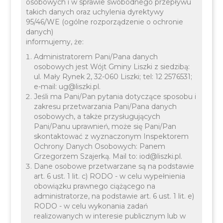
osobowych i w sprawie swobodnego przepływu
takich danych oraz uchylenia dyrektywy
95/46/WE (ogólne rozporządzenie o ochronie
30 KWIETNIA 2024
INFORMACJE
OŚWIATA
danych)
informujemy, że:
Administratorem Pani/Pana danych
osobowych jest Wójt Gminy Liszki z siedzibą:
ul. Mały Rynek 2, 32-060 Liszki; tel: 12 2576531;
e-mail: ug@liszki.pl.
Jeśli ma Pani/Pan pytania dotyczące sposobu i
zakresu przetwarzania Pani/Pana danych
Komunikat dot.
osobowych, a także przysługujących
Pani/Panu uprawnień, może się Pani/Pan
wakacyjnych dyżurów
skontaktować z wyznaczonym Inspektorem
przedszkola i oddziałów
Ochrony Danych Osobowych: Panem
Grzegorzem Szajerką. Mail to: iod@liszki.pl.
przedszkolnych na
Dane osobowe przetwarzane są na podstawie
art. 6 ust. 1 lit. c) RODO - w celu wypełnienia
terenie Gminy Liszki w
obowiązku prawnego ciążącego na
administratorze, na podstawie art. 6 ust. 1 lit. e)
roku szkolnym 2023/2024
RODO - w celu wykonania zadań
realizowanych w interesie publicznym lub w