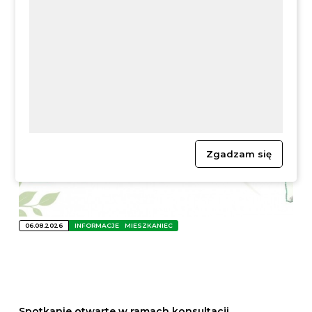
Zgadzam się
06.08.2026
INFORMACJE
MIESZKANIEC
Spotkanie otwarte w ramach konsultacji