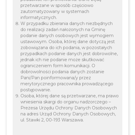
przetwarzane w sposób częściowo
przedszkolnych w roku szkolnym 2023/2024.
zautomatyzowany w systemach
informatycznych.
W przypadku zbierania danych niezbędnych
do realizacji zadań nałożonych na Gminę
podanie danych osobowych jest wymogiem
ustawowym. Osoba, której dane dotyczą jest
zobowiązana do ich podania, w pozostałych
przypadkach podanie danych jest dobrowolne,
jednak ich nie podanie może skutkować
ograniczeniem form komunikacji. O
dobrowolności podania danych zostanie
Działanie to jest niezbędne w celu zapewnienia
Pani/Pan poinformowana/y przez
merytorycznego pracownika prowadzącego
dzieciom przedszkolnym właściwej i
postępowanie.
wystarczającej opieki podczas przerwy wakacyjnej.
Osoba, której dane są przetwarzane, ma prawo
Informacja odnośnie zmiany dyżuru zostanie
wniesienia skargi do organu nadzorczego –
Prezesa Urzędu Ochrony Danych Osobowych
podana na stronie internetowej Gminy Liszki, a
na adres Urząd Ochrony Danych Osobowych,
także poprzez wszystkie szkoły podstawowe na
ul. Stawki 2, 00-193 Warszawa.
terenie Gminy Liszki.