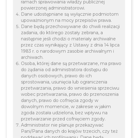
ramach sprawowania władzy publicznej
powierzonej administratorowi.
Dane udostępniane są wyłącznie podmiotom
upoważnionym na mocy przepisów prawa.
Dane będą przechowywane do chwili realizacji
zadania, do którego zostały zebrana, a
następnie jeśli chodzi o materiały archiwalne
przez czas wynikający z Ustawy z dnia 14 lipca
1983 r. o narodowym zasobie archiwalnym i
archiwach.
Osoba, której dane są przetwarzane, ma prawo
do żądania od administratora dostępu do
danych osobowych, prawo do ich
sprostowania, usunięcia lub ograniczenia
Informuję, iż w związku z dużą ilością zapisów
przetwarzania, prawo do wniesienia sprzeciwu
dzieci na dyżur wakacyjny w oddziałach
wobec przetwarzania, prawo do przenoszenia
danych, prawo do cofnięcia zgody w
przedszkolnych, znacznie przekraczającą ilość
dowolnym momencie, w zakresie w jakim
zaplanowanych miejsc w poszczególnych
zgoda została udzielona, bez wpływu na
przetwarzanie przed cofnięciem zgody.
oddziałach przedszkolnych, Gmina Liszki w
Administrator nie planuje przekazywać
okresie do połowy maja br. ustali nowy plan
Pani/Pana danych do krajów trzecich, czy też
pełnienia dyżurów wakacyjnych dla oddziałów
poddawać ich profilowaniu. Dane będą