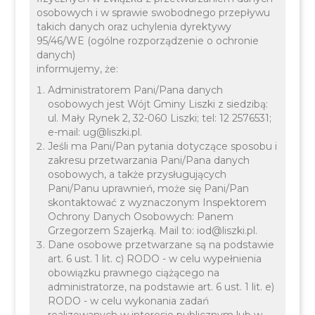
osobowych i w sprawie swobodnego przepływu
29 LISTOPADA 2024
INFORMACJE
takich danych oraz uchylenia dyrektywy
95/46/WE (ogólne rozporządzenie o ochronie
danych)
informujemy, że:
Administratorem Pani/Pana danych
osobowych jest Wójt Gminy Liszki z siedzibą:
ul. Mały Rynek 2, 32-060 Liszki; tel: 12 2576531;
e-mail: ug@liszki.pl.
Kolejny numer Magazynu
Jeśli ma Pani/Pan pytania dotyczące sposobu i
zakresu przetwarzania Pani/Pana danych
Metropolitalnego
osobowych, a także przysługujących
Pani/Panu uprawnień, może się Pani/Pan
(4/2024)
skontaktować z wyznaczonym Inspektorem
Ochrony Danych Osobowych: Panem
Grzegorzem Szajerką. Mail to: iod@liszki.pl.
Dane osobowe przetwarzane są na podstawie
art. 6 ust. 1 lit. c) RODO - w celu wypełnienia
obowiązku prawnego ciążącego na
administratorze, na podstawie art. 6 ust. 1 lit. e)
RODO - w celu wykonania zadań