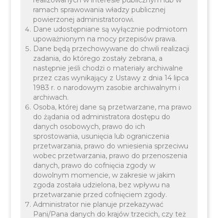
realizowanych w interesie publicznym lub w
ramach sprawowania władzy publicznej
powierzonej administratorowi.
Dane udostępniane są wyłącznie podmiotom
upoważnionym na mocy przepisów prawa.
Dane będą przechowywane do chwili realizacji
zadania, do którego zostały zebrana, a
następnie jeśli chodzi o materiały archiwalne
Z przyjemnością przedstawiamy czwarty
przez czas wynikający z Ustawy z dnia 14 lipca
1983 r. o narodowym zasobie archiwalnym i
tegoroczny numer Magazynu Metropolitalnego.
archiwach.
Jubileuszowe wydanie pn.: "Czas Metropolii"
Osoba, której dane są przetwarzane, ma prawo
podsumowuje 10 lat działalności SMK.
do żądania od administratora dostępu do
danych osobowych, prawo do ich
sprostowania, usunięcia lub ograniczenia
przetwarzania, prawo do wniesienia sprzeciwu
wobec przetwarzania, prawo do przenoszenia
danych, prawo do cofnięcia zgody w
dowolnym momencie, w zakresie w jakim
zgoda została udzielona, bez wpływu na
przetwarzanie przed cofnięciem zgody.
Administrator nie planuje przekazywać
Pani/Pana danych do krajów trzecich, czy też