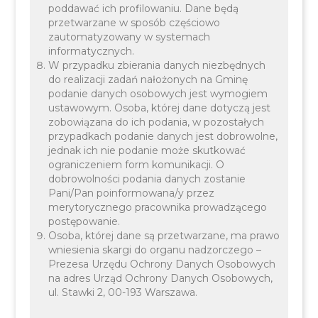
poddawać ich profilowaniu. Dane będą
Publikacja wydawana przez Stowarzyszenie
przetwarzane w sposób częściowo
zautomatyzowany w systemach
Metropolia Krakowska.
informatycznych.
W przypadku zbierania danych niezbędnych
do realizacji zadań nałożonych na Gminę
podanie danych osobowych jest wymogiem
ustawowym. Osoba, której dane dotyczą jest
zobowiązana do ich podania, w pozostałych
przypadkach podanie danych jest dobrowolne,
jednak ich nie podanie może skutkować
ograniczeniem form komunikacji. O
dobrowolności podania danych zostanie
Pani/Pan poinformowana/y przez
merytorycznego pracownika prowadzącego
Magazyn Metropolitalny (4/2024)
postępowanie.
Osoba, której dane są przetwarzane, ma prawo
wniesienia skargi do organu nadzorczego –
Prezesa Urzędu Ochrony Danych Osobowych
na adres Urząd Ochrony Danych Osobowych,
ul. Stawki 2, 00-193 Warszawa.