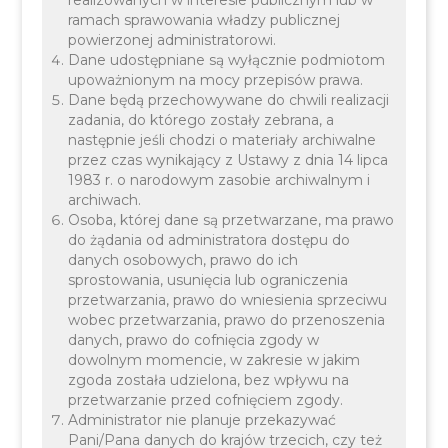
ramach sprawowania władzy publicznej
powierzonej administratorowi.
14 lipca 2024 r. na kortach tenisowych Sport Klub
Dane udostępniane są wyłącznie podmiotom
upoważnionym na mocy przepisów prawa.
Kryspinów w Cholerzynie odbył się event tenisowy,
Dane będą przechowywane do chwili realizacji
zorganizowany przy współpracy Sport Klub
zadania, do którego zostały zebrana, a
następnie jeśli chodzi o materiały archiwalne
Kryspinów oraz Gminy Liszki. W wydarzeniu wzięli
przez czas wynikający z Ustawy z dnia 14 lipca
udział uczniowie ze szkół z terenu gminy Liszki
1983 r. o narodowym zasobie archiwalnym i
wraz z rodzinami.
archiwach.
Osoba, której dane są przetwarzane, ma prawo
do żądania od administratora dostępu do
danych osobowych, prawo do ich
sprostowania, usunięcia lub ograniczenia
przetwarzania, prawo do wniesienia sprzeciwu
wobec przetwarzania, prawo do przenoszenia
danych, prawo do cofnięcia zgody w
dowolnym momencie, w zakresie w jakim
zgoda została udzielona, bez wpływu na
przetwarzanie przed cofnięciem zgody.
Administrator nie planuje przekazywać
Podczas eventu dzieci miały okazję:
Pani/Pana danych do krajów trzecich, czy też