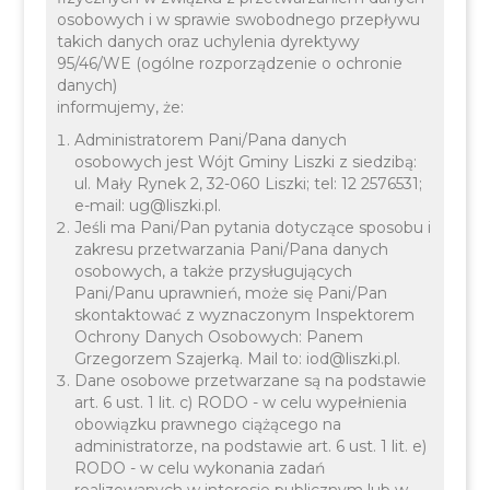
osobowych i w sprawie swobodnego przepływu
takich danych oraz uchylenia dyrektywy
95/46/WE (ogólne rozporządzenie o ochronie
danych)
informujemy, że:
Administratorem Pani/Pana danych
osobowych jest Wójt Gminy Liszki z siedzibą:
ul. Mały Rynek 2, 32-060 Liszki; tel: 12 2576531;
Event tenisowy za nami!
e-mail: ug@liszki.pl.
Jeśli ma Pani/Pan pytania dotyczące sposobu i
zakresu przetwarzania Pani/Pana danych
osobowych, a także przysługujących
Pani/Panu uprawnień, może się Pani/Pan
skontaktować z wyznaczonym Inspektorem
Ochrony Danych Osobowych: Panem
Grzegorzem Szajerką. Mail to: iod@liszki.pl.
Dane osobowe przetwarzane są na podstawie
art. 6 ust. 1 lit. c) RODO - w celu wypełnienia
obowiązku prawnego ciążącego na
administratorze, na podstawie art. 6 ust. 1 lit. e)
RODO - w celu wykonania zadań
realizowanych w interesie publicznym lub w