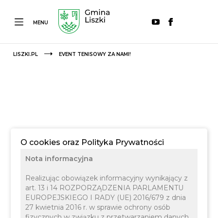
MENU
LISZKI.PL
EVENT TENISOWY ZA NAMI!
O cookies oraz Polityka Prywatności
Nota informacyjna
Realizując obowiązek informacyjny wynikający z
art. 13 i 14 ROZPORZĄDZENIA PARLAMENTU
EUROPEJSKIEGO I RADY (UE) 2016/679 z dnia
27 kwietnia 2016 r. w sprawie ochrony osób
fizycznych w związku z przetwarzaniem danych
16 LIPCA 2024
SPORT
OŚWIATA