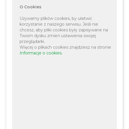
Trenerzy uczyli dzieci profesjonalnej gry w tenisa
O Cookies
w podziale na dwie kategorie wiekowe:
Używamy plików cookies, by ułatwić
korzystanie z naszego serwisu. Jeśli nie
chcesz, aby pliki cookies były zapisywane na
dzieci do 9 lat,
Twoim dysku zmień ustawienia swojej
przeglądarki.
dzieci powyżej 9 lat.
Więcej o plikach cookies znajdziesz na stronie
Informacje o cookies
.
Panowała wesoła i sportowa atmosfera, a pogoda
dopisała wyśmienicie. Wszyscy zaproszeni goście