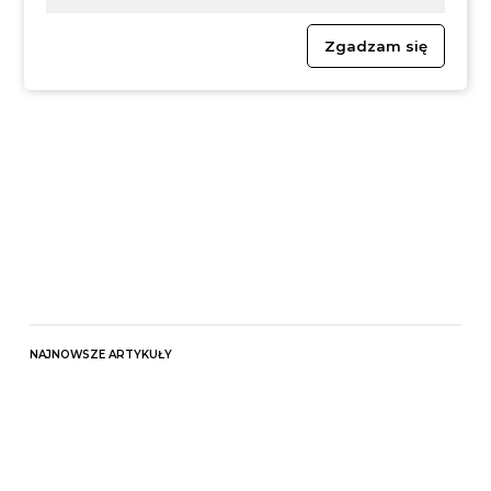
Powietrze"
16.08.2024 r.
Zgadzam się
NAJNOWSZE ARTYKUŁY