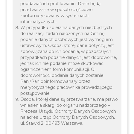
poddawać ich profilowaniu. Dane będą
przetwarzane w sposób częściowo
zautomatyzowany w systemach
wypróbować gry i zabawy tenisowe,
informatycznych.
W przypadku zbierania danych niezbędnych
poznać podstawy gry w tenisa,
do realizacji zadań nałożonych na Gminę
podanie danych osobowych jest wymogiem
spotkać się z doświadczonymi
ustawowym. Osoba, której dane dotyczą jest
trenerami tenisa,
zobowiązana do ich podania, w pozostałych
przypadkach podanie danych jest dobrowolne,
zagrać wspólnie ze swoimi
jednak ich nie podanie może skutkować
rodzicami.
ograniczeniem form komunikacji. O
dobrowolności podania danych zostanie
Pani/Pan poinformowana/y przez
merytorycznego pracownika prowadzącego
postępowanie.
Osoba, której dane są przetwarzane, ma prawo
wniesienia skargi do organu nadzorczego –
Prezesa Urzędu Ochrony Danych Osobowych
na adres Urząd Ochrony Danych Osobowych,
ul. Stawki 2, 00-193 Warszawa.