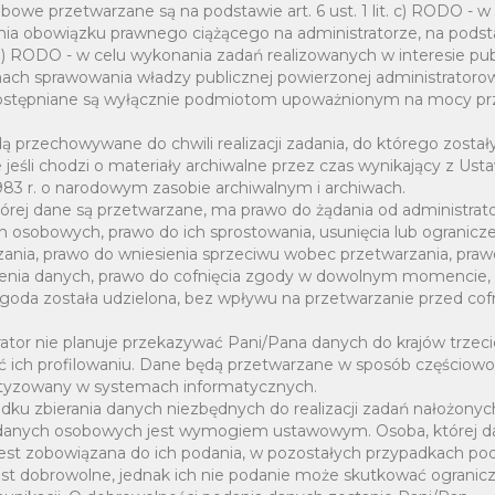
owe przetwarzane są na podstawie art. 6 ust. 1 lit. c) RODO - w
 projektu pn. „E-xtra Kompetentna Gmina
ia obowiązku prawnego ciążącego na administratorze, na podsta
t. e) RODO - w celu wykonania zadań realizowanych w interesie p
ach sprawowania władzy publicznej powierzonej administratorow
stępniane są wyłącznie podmiotom upoważnionym na mocy pr
 przechowywane do chwili realizacji zadania, do którego zostały
 jeśli chodzi o materiały archiwalne przez czas wynikający z Ust
1983 r. o narodowym zasobie archiwalnym i archiwach.
órej dane są przetwarzane, ma prawo do żądania od administrat
 Kompetentni – szkolenia rozwijające
 osobowych, prawo do ich sprostowania, usunięcia lub ogranicz
opolskiego i świętokrzyskiego”
zania, prawo do wniesienia sprzeciwu wobec przetwarzania, praw
enia danych, prawo do cofnięcia zgody w dowolnym momencie, 
ą i został rekomendowany do przyznania
zgoda została udzielona, bez wpływu na przetwarzanie przed co
rant w wysokości 33 500 zł na realizację
ator nie planuje przekazywać Pani/Pana danych do krajów trzeci
 ich profilowaniu. Dane będą przetwarzane w sposób częściowo
yzowany w systemach informatycznych.
dku zbierania danych niezbędnych do realizacji zadań nałożony
danych osobowych jest wymogiem ustawowym. Osoba, której d
jest zobowiązana do ich podania, w pozostałych przypadkach po
est dobrowolne, jednak ich nie podanie może skutkować ograni
Operacyjnego Polska Cyfrowa 2014-