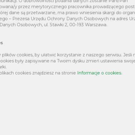
unikacji. O dobrowolności podania danych zostanie Pani/Pan
owana/y przez merytorycznego pracownika prowadzącego post
ołeczeństwa działania 3.1: Działania
órej dane są przetwarzane, ma prawo wniesienia skargi do orga
h.
ego – Prezesa Urzędu Ochrony Danych Osobowych na adres Ur
Danych Osobowych, ul. Stawki 2, 00-193 Warszawa.
es
lików cookies, by ułatwić korzystanie z naszego serwisu. Jeśli 
 szkolenia z zakresu rozwoju
 cookies były zapisywane na Twoim dysku zmień ustawienia swoje
zki w wieku od 25 do 74 lat i będzie
rki.
plikach cookies znajdziesz na stronie
Informacje o cookies
.
niu projektu przekazane do szkół z