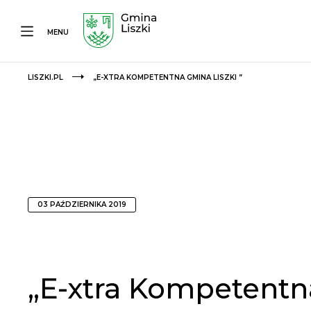
MENU
LISZKI.PL
„E-XTRA KOMPETENTNA GMINA LISZKI ”
03 PAŹDZIERNIKA 2019
„E-xtra Kompetentna