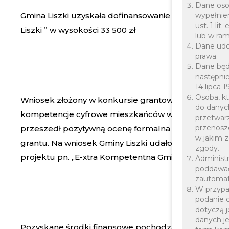
Dane osob
Gmina Liszki uzyskała dofinansowanie na realizację
wypełnien
ust. 1 li
Liszki ” w wysokości 33 500 zł
lub w ram
Dane udo
prawa.
Dane będą
następnie
14 lipca 
Osoba, kt
Wniosek złożony w konkursie grantowym pn. „e-Xtra
do danych
kompetencje cyfrowe mieszkańców województwa mał
przetwar
przenosz
przeszedł pozytywną ocenę formalna i merytoryczn
w jakim 
grantu. Na wniosek Gminy Liszki udało się pozyskać g
zgody.
projektu pn. „E-xtra Kompetentna Gmina Liszki ”
Administr
poddawać
zautomat
W przypa
podanie 
dotyczą 
danych j
Pozyskane środki finansowe pochodzą z Programu 