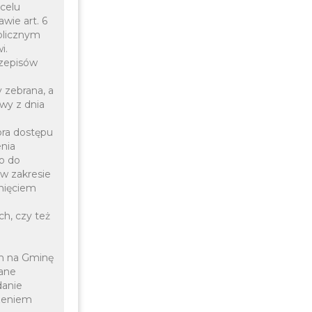
 celu
wie art. 6
ublicznym
i.
zepisów
 zebrana, a
awy z dnia
ora dostępu
enia
o do
w zakresie
fnięciem
ch, czy też
ch na Gminę
ane
danie
czeniem