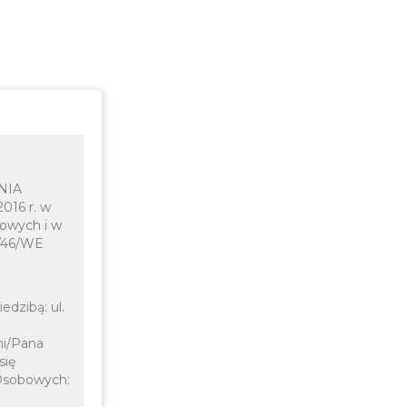
ENIA
016 r. w
owych i w
5/46/WE
dzibą: ul.
ni/Pana
się
Osobowych: