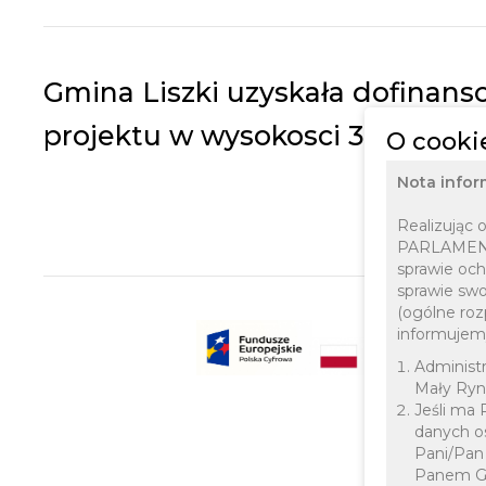
Gmina Liszki uzyskała dofinanso
projektu w wysokosci 33 500 zł
O cooki
Nota infor
Realizując
PARLAMENTU
sprawie oc
sprawie sw
(ogólne roz
informujemy
Administr
Mały Rynek
Jeśli ma 
danych o
Pani/Pan
Panem Grz