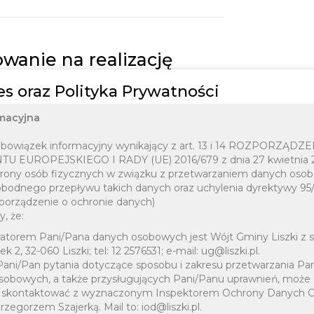
wanie na realizację
es oraz Polityka Prywatności
macyjna
 obowiązek informacyjny wynikający z art. 13 i 14 ROZPORZĄDZ
 EUROPEJSKIEGO I RADY (UE) 2016/679 z dnia 27 kwietnia 2
hrony osób fizycznych w związku z przetwarzaniem danych osob
obodnego przepływu takich danych oraz uchylenia dyrektywy 9
porządzenie o ochronie danych)
, że:
atorem Pani/Pana danych osobowych jest Wójt Gminy Liszki z sie
 2, 32-060 Liszki; tel: 12 2576531; e-mail: ug@liszki.pl.
Pani/Pan pytania dotyczące sposobu i zakresu przetwarzania Pa
sobowych, a także przysługujących Pani/Panu uprawnień, może 
 skontaktować z wyznaczonym Inspektorem Ochrony Danych 
egorzem Szajerką. Mail to: iod@liszki.pl.