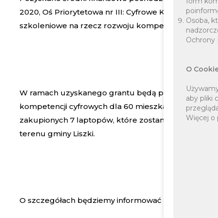
form kom
poinform
2020, Oś Priorytetowa nr III: Cyfrowe Kompetencje sp
Osoba, kt
szkoleniowe na rzecz rozwoju kompetencji cyfrowyc
nadzorcz
Ochrony 
O Cooki
Używamy p
W ramach uzyskanego grantu będą przeprowadzone
aby pliki
kompetencji cyfrowych dla 60 mieszkańców Gminy Lis
przegląda
Więcej o 
zakupionych 7 laptopów, które zostaną po zakończe
terenu gminy Liszki.
O szczegółach będziemy informować niebawem.