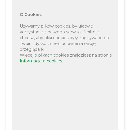
O Cookies
Używamy plików cookies, by ułatwić
korzystanie z naszego serwisu. Jeśli nie
chcesz, aby pliki cookies były zapisywane na
Twoim dysku zmień ustawienia swojej
przeglądarki.
– podejmowanie pozarolniczej działalności
Więcej o plikach cookies znajdziesz na stronie
Informacje o cookies
.
gospodarczej przez osoby fizyczne – Start DG,