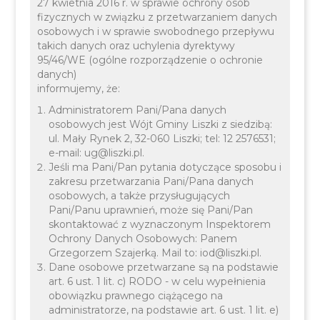
27 kwietnia 2016 r. w sprawie ochrony osób
fizycznych w związku z przetwarzaniem danych
osobowych i w sprawie swobodnego przepływu
takich danych oraz uchylenia dyrektywy
13 SIERPNIA 2025
INFORMACJE
95/46/WE (ogólne rozporządzenie o ochronie
danych)
informujemy, że:
Administratorem Pani/Pana danych
osobowych jest Wójt Gminy Liszki z siedzibą:
ul. Mały Rynek 2, 32-060 Liszki; tel: 12 2576531;
e-mail: ug@liszki.pl.
Jeśli ma Pani/Pan pytania dotyczące sposobu i
zakresu przetwarzania Pani/Pana danych
LGD Blisko Krakowa
osobowych, a także przysługujących
Pani/Panu uprawnień, może się Pani/Pan
zaprasza na bezpłatne
skontaktować z wyznaczonym Inspektorem
Ochrony Danych Osobowych: Panem
spotkanie informacyjno-
Grzegorzem Szajerką. Mail to: iod@liszki.pl.
Dane osobowe przetwarzane są na podstawie
konsultacyjne
art. 6 ust. 1 lit. c) RODO - w celu wypełnienia
obowiązku prawnego ciążącego na
administratorze, na podstawie art. 6 ust. 1 lit. e)