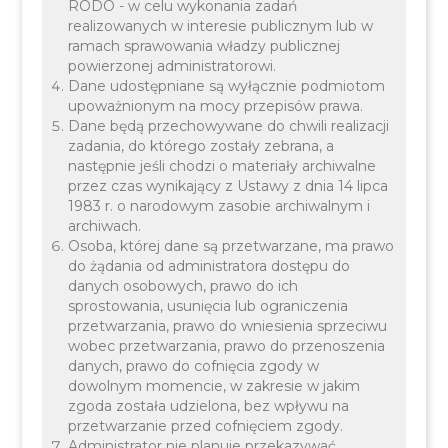
RODO - w celu wykonania zadań
realizowanych w interesie publicznym lub w
ramach sprawowania władzy publicznej
powierzonej administratorowi.
Dane udostępniane są wyłącznie podmiotom
upoważnionym na mocy przepisów prawa.
Dane będą przechowywane do chwili realizacji
zadania, do którego zostały zebrana, a
następnie jeśli chodzi o materiały archiwalne
przez czas wynikający z Ustawy z dnia 14 lipca
1983 r. o narodowym zasobie archiwalnym i
archiwach.
Osoba, której dane są przetwarzane, ma prawo
do żądania od administratora dostępu do
Spotkanie odbędzie się
21.08.2025 r. w Dworze
danych osobowych, prawo do ich
sprostowania, usunięcia lub ograniczenia
Dzieduszyckich – Radziszów, ul. Szkolna 4
o
przetwarzania, prawo do wniesienia sprzeciwu
godzinie
15:00
(UWAGA! Wejście i parking od
wobec przetwarzania, prawo do przenoszenia
danych, prawo do cofnięcia zgody w
strony ul. Zadworze).
dowolnym momencie, w zakresie w jakim
zgoda została udzielona, bez wpływu na
przetwarzanie przed cofnięciem zgody.
Administrator nie planuje przekazywać