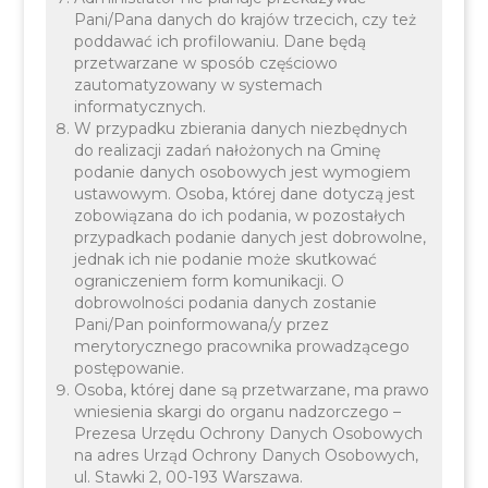
Pani/Pana danych do krajów trzecich, czy też
poddawać ich profilowaniu. Dane będą
przetwarzane w sposób częściowo
zautomatyzowany w systemach
informatycznych.
W przypadku zbierania danych niezbędnych
do realizacji zadań nałożonych na Gminę
podanie danych osobowych jest wymogiem
ustawowym. Osoba, której dane dotyczą jest
Spotkanie informacyjno-konsultacyjne
zobowiązana do ich podania, w pozostałych
dedykowane jest podmiotom zainteresowanym
przypadkach podanie danych jest dobrowolne,
złożeniem wniosku w naborach w ramach PS WPR
jednak ich nie podanie może skutkować
ograniczeniem form komunikacji. O
2023-2027 dla interwencji I.13.1. – LEADER/Rozwój
dobrowolności podania danych zostanie
Lokalny Kierowany przez Społeczność (RLKS),
Pani/Pan poinformowana/y przez
merytorycznego pracownika prowadzącego
zakres wsparcia
1. Rozwój przedsiębiorczości, w
postępowanie.
tym rozwój biogospodarki lub zielonej gospodarki
Osoba, której dane są przetwarzane, ma prawo
poprzez
wniesienia skargi do organu nadzorczego –
Prezesa Urzędu Ochrony Danych Osobowych
na adres Urząd Ochrony Danych Osobowych,
ul. Stawki 2, 00-193 Warszawa.